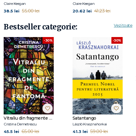
Claire Keegan
Claire Keegan
55.00 lei
41.23 lei
38.5 lei
20.62 lei
Bestseller categorie:
Vezi toate
-30%
-30%
Vitraliu din fragmente de fantomă
Satantango
Cristina Demetrescu
László Krasznahorkai
65.00 lei
59.00 lei
45.5 lei
41.3 lei