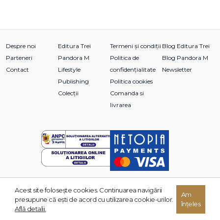
Despre noi
Editura Trei
Termeni și condiții
Blog Editura Trei
Parteneri
Pandora M
Politica de
Blog Pandora M
Contact
Lifestyle
confidențialitate
Newsletter
Publishing
Politica cookies
Colecții
Comanda si
livrarea
Acest site foloseşte cookies. Continuarea navigării
© 2026 Grupul Editorial TREI. Toate drepturile rezervate.
Am
presupune că eşti de acord cu utilizarea cookie-urilor.
înțeles
Dezvoltat de:
Află detalii.