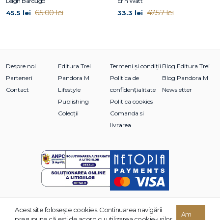
Leigh Bardugo
Erin Watt
65.00 lei
47.57 lei
45.5 lei
33.3 lei
Despre noi
Editura Trei
Termeni și condiții
Blog Editura Trei
Parteneri
Pandora M
Politica de
Blog Pandora M
Contact
Lifestyle
confidențialitate
Newsletter
Publishing
Politica cookies
Colecții
Comanda si
livrarea
Acest site foloseşte cookies. Continuarea navigării
Am
© 2026 Grupul Editorial TREI. Toate drepturile rezervate.
presupune că eşti de acord cu utilizarea cookie-urilor.