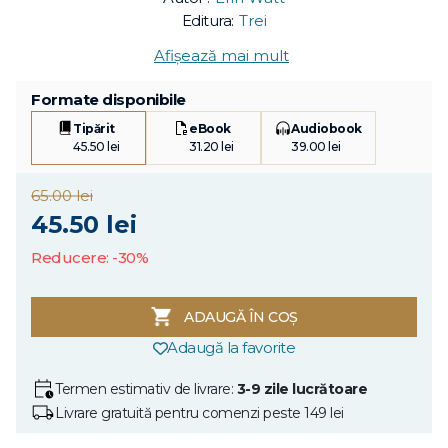
Editura:
Trei
Afișează mai mult
Formate disponibile
Tipărit
eBook
Audiobook
45.50 lei
31.20 lei
39.00 lei
65.00 lei
45.50 lei
Reducere: -30%
ADAUGĂ ÎN COȘ
Adaugă la favorite
Termen estimativ de livrare:
3-9 zile lucrătoare
Livrare gratuită pentru comenzi peste 149 lei