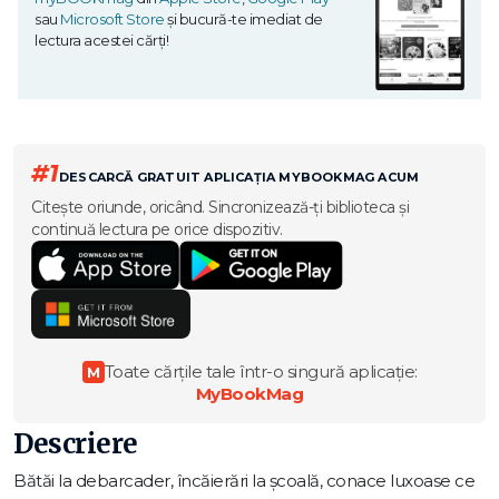
sau
Microsoft Store
și bucură-te imediat de
lectura acestei cărți!
#1
DESCARCĂ GRATUIT APLICAȚIA MYBOOKMAG ACUM
Citește oriunde, oricând. Sincronizează-ți biblioteca și
continuă lectura pe orice dispozitiv.
Toate cărțile tale într-o singură aplicație:
M
MyBookMag
Descriere
Bătăi la debarcader, încăierări la școală, conace luxoase ce