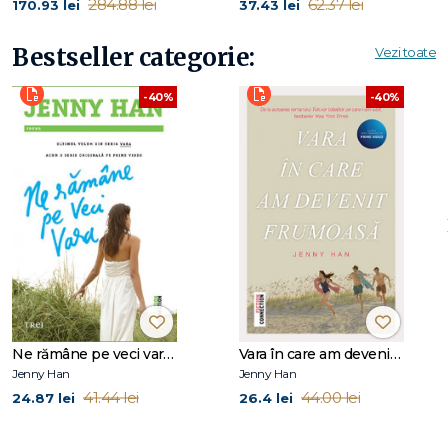
284.88 lei
62.37 lei
170.93 lei
37.43 lei
hârtie, care a stat 15 săptămâni pe lista de bestseller New
York Times și a fost finalist Goodreads Choice 2016.
Bestseller categorie:
Vezi toate
-40%
-40%
Ne rămâne pe veci vara (seria Vara, vol. 3)
Vara în care am devenit frumoasă (seria Vara, vol. 1)
Jenny Han
Jenny Han
41.44 lei
44.00 lei
24.87 lei
26.4 lei