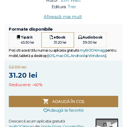
Autor :
Erin Watt
Editura:
Trei
Afișează mai mult
Formate disponibile
Tipărit
eBook
Audiobook
45.50 lei
31.20 lei
39.00 lei
myBOOKmag
Poți citi acest titlu numai cu aplicația gratuită
pentru
iOS
macOS
Android
Windows
mobil, tabletă și desktop (
,
,
și
).
52.00 lei
31.20 lei
Reducere: -40%
ADAUGĂ ÎN COȘ
Adaugă la favorite
Descarcă acum aplicația gratuită
myBOOKmag
din
Apple Store
,
Google Play