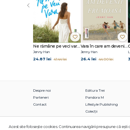
‹
Ne rămâne pe veci vara (seria Vara, vol. 3)
Vara în care am devenit frumoasă (seria Vara, vol. 1)
Jenny Han
Jenny Han
L
24.87 lei
26.4 lei
3
41.44 lei
44.00 lei
Despre noi
Editura Trei
Parteneri
Pandora M
Contact
Lifestyle Publishing
Colecții
Acest site foloseşte cookies. Continuarea navigării presupune că eşti d
© 2026 Grupul Editorial TREI. Toate drepturile rezervate.