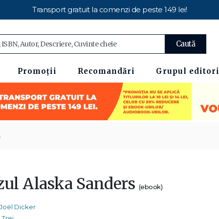
Transport gratuit la comenzi de peste 149 lei!
Caută
Promoții
Recomandări
Grupul editori
zul Alaska Sanders
(ebook)
Joël Dicker
Trei