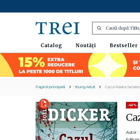
Catalog
Noutăți
Bestseller
Pagină principală
Young Adult
Cazul Alaska Sanders
-40%
Ca
Autor :
Editura: