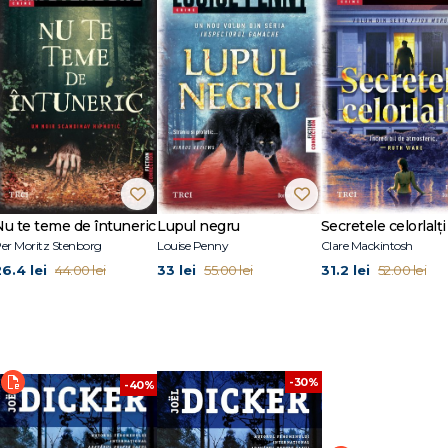
Nu te teme de întuneric
Lupul negru
Secretele celorlalți
er Moritz Stenborg
Louise Penny
Clare Mackintosh
26.4 lei
33 lei
31.2 lei
44.00 lei
55.00 lei
52.00 lei
-30%
-40%