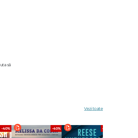
juta să
Vezi toate
010.
Academiei
-40%
-40%
-40%
Enigma