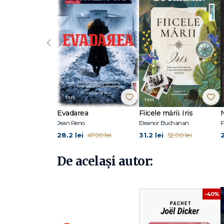
‹
Evadarea
Fiicele mării. Iris
Jean Reno
Eleanor Buchanan
P
28.2 lei
31.2 lei
47.00 lei
52.00 lei
De același autor:
-40%