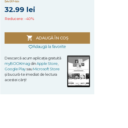
54.97 lei
32.99 lei
Reducere: -40%
ADAUGĂ ÎN COȘ
Adaugă la favorite
Descarcă acum aplicația gratuită
myBOOKmag
din
Apple Store
,
Google Play
sau
Microsoft Store
și bucură-te imediat de lectura
acestei cărți!