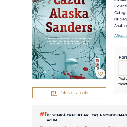
Colecții
Categor
Nr. pagi
Anul apa
Afișea
For
Poți c
tablet
Citește sample
#1
DESCARCĂ GRATUIT APLICAȚIA MYBOOKMA
ACUM