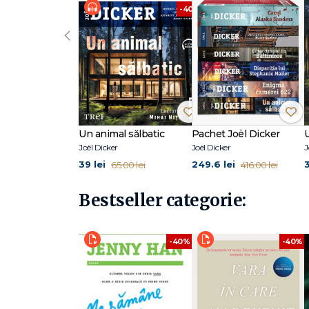
-40%
‹
Un animal sălbatic
Pachet Joël Dicker
Joël Dicker
Joël Dicker
J
39 lei
249.6 lei
3
65.00 lei
416.00 lei
Bestseller categorie:
-40%
-40%