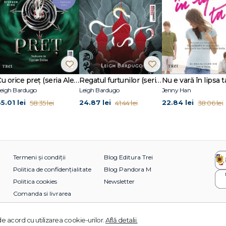
Cu orice preț (seria Alex Stern, vol. 2)
Regatul furtunilor (seria Grisha, vol. 2)
eigh Bardugo
Leigh Bardugo
Jenny Han
5.01 lei
24.87 lei
22.84 lei
58.35 lei
41.44 lei
38.06 lei
Termeni și condiții
Blog Editura Trei
Politica de confidențialitate
Blog Pandora M
Politica cookies
Newsletter
Comanda si livrarea
e acord cu utilizarea cookie-urilor.
Află detalii.