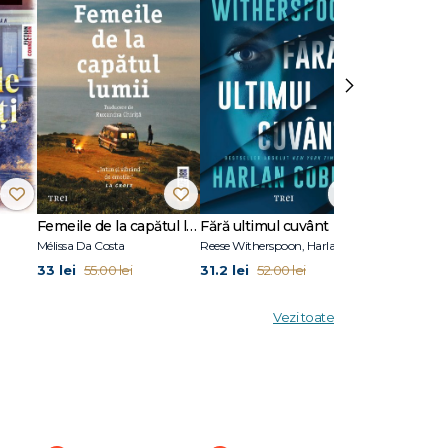
›
Femeile de la capătul lumii
Fără ultimul cuvânt
Stare de vis
Mélissa Da Costa
Reese Witherspoon, Harlan Coben
Eric Puchner
33 lei
31.2 lei
31.2 lei
55.00 lei
52.00 lei
52.00
Vezi toate