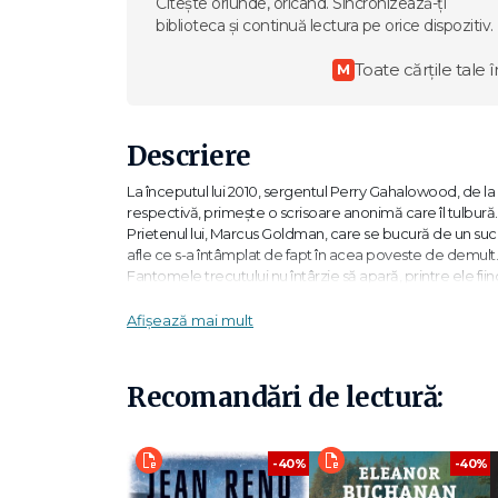
Citește oriunde, oricând. Sincronizează-ți
biblioteca și continuă lectura pe orice dispozitiv.
Toate cărțile tale î
M
Descriere
La începutul lui 2010, sergentul Perry Gahalowood, de la
respectivă, primește o scrisoare anonimă care îl tulbură. S
Prietenul lui, Marcus Goldman, care se bucură de un succ
afle ce s-a întâmplat de fapt în acea poveste de demult.
Fantomele trecutului nu întârzie să apară, printre ele fii
„Cu talentul său inegalabil, Joël Dicker ne invită într-o av
Afișează mai mult
„Va fi cu siguranță un bestseller absolut." – Libération
Recomandări de lectură:
Joël Dicker s-a născut la Geneva în 1985. Primul lui roman,
În 2012, a publicat La vérité sur l’affaire Harry Quebert
Franceze și Premiul Goncourt pentru liceeni, și a stat la b
-40%
-40%
La Editura Trei au mai apărut: Adevărul despre cazul Harr
camerei 622, ultima fiind vândută în Franța în aproape 