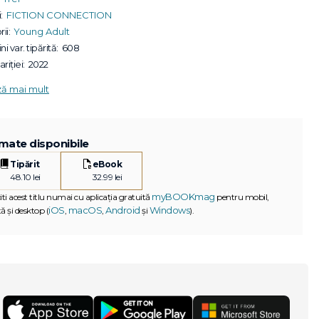
:
FICTION CONNECTION
ii:
Young Adult
ni var. tipărită:
608
riției:
2022
ză mai mult
mate disponibile
Tipărit
eBook
48.10 lei
32.99 lei
myBOOKmag
iti acest titlu numai cu aplicația gratuită
pentru mobil,
iOS
macOS
Android
Windows
ă și desktop (
,
,
și
).
G