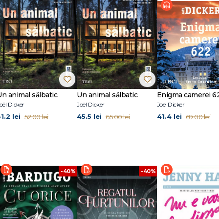
Un animal sălbatic
Un animal sălbatic
Enigma camerei 6
oël Dicker
Joël Dicker
Joël Dicker
1.2 lei
45.5 lei
41.4 lei
52.00 lei
65.00 lei
69.00 lei
-40%
-40%