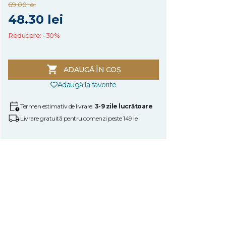
69.00 lei
48.30 lei
Reducere: -30%
ADAUGĂ ÎN COȘ
Adaugă la favorite
Termen estimativ de livrare:
3-9 zile lucrătoare
Livrare gratuită pentru comenzi peste 149 lei