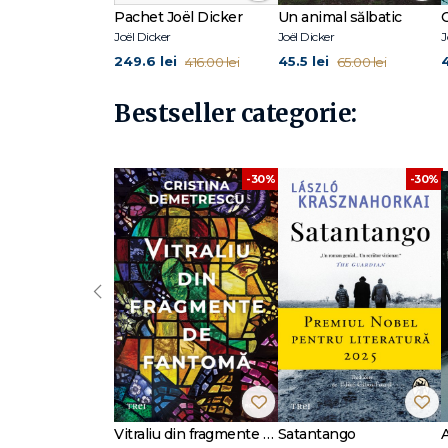
Pachet Joël Dicker
Un animal sălbatic
Joël Dicker
Joël Dicker
J
249.6 lei
45.5 lei
4
416.00 lei
65.00 lei
Bestseller categorie:
-30%
-30%
‹
Vitraliu din fragmente de fantomă
Satantango