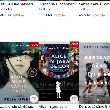
Cazul Alaska Sanders
Dispariția lui Stephanie Mailer
oël Dicker
Joël Dicker
Joël Dicker
8.1 lei
55.51 lei
45.5 lei
68.71 lei
79.29 lei
65.00 lei
-30%
-30%
Acolo unde cântă racii
Alice în țara ideilor