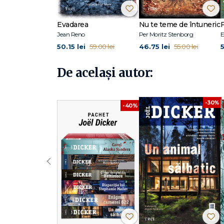
La Editura Trei au mai apărut Adevărul despre cazul Harry
Cel de-al cincilea său roman, Enigma camerei 622, a fos
Evadarea
Nu te teme de întuneric
F
Jean Reno
Per Moritz Stenborg
E
50.15 lei
46.75 lei
5
59.00 lei
55.00 lei
De același autor:
-30%
-40%
‹