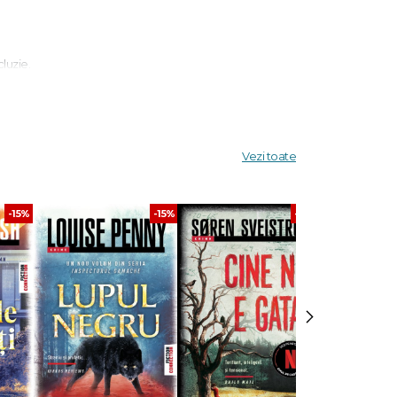
luzie.
orbit de
zibil, cu
Vezi toate
rete,
i
-15%
-15%
-30%
supra
aștepți
›
010. În
emiei