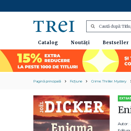
Catalog
Noutăți
Bestseller
Pagină principală
Ficțiune
Crime. Thriller. Mystery
EXTRA1
En
Autor :
Editura: