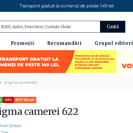
Transport gratuit la comenzi de peste 149 lei!
Caută
Promoții
Recomandări
Grupul editori
Enigma camerei 622
5
-30%
BESTSELLER
igma camerei 622
Joël Dicker
Trei