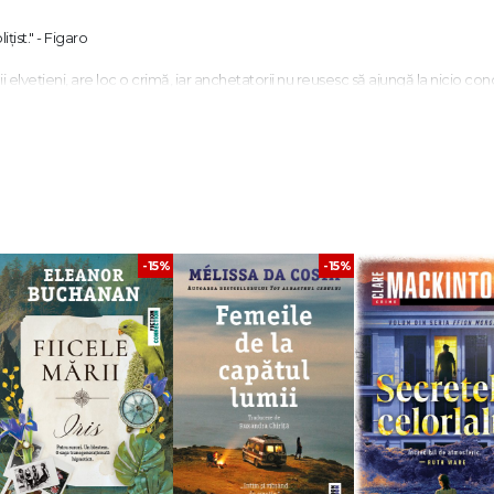
ist." - Figaro
 elvețieni, are loc o crimă, iar anchetatorii nu reușesc să ajungă la nicio conc
nță se cazează la același hotel, fără să-și imagineze că va ajunge să se lase abs
cititorii în inima orașului său natal, de-a lungul unui roman diabolic și imprevi
rădări și gelozii, într-o Elveție care nu este chiar atât de liniștită cum pare.
, ritmate de dialoguri viguroase, scene vizuale clare sau difuze. Legături sec
lele… Melodrama se transformă în thriller. Cititorul este, pe rând, păcălit, hărțuit ș
-15%
-15%
crie, care înflorește peste tot. O malițiozitate subliminală aruncă sclipiri a
 Le Parisien
ncă de la primele rânduri. Pe parcursul anchetei bogate în lovituri de teatru, 
i, mai ales, motivele." – Cosmopolitan
 Les Derniers Jours de nos pères, a primit Premiul scriitorilor din Geneva în 2
care a obținut numeroase premii, inclusiv Marele Premiu pentru roman al Acad
aza unui serial de televiziune.