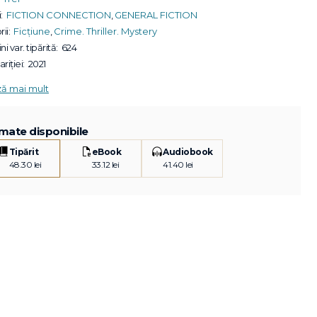
:
FICTION CONNECTION
,
GENERAL FICTION
ii:
Ficțiune
,
Crime. Thriller. Mystery
ni var. tipărită:
624
riției:
2021
ză mai mult
mate disponibile
Tipărit
eBook
Audiobook
48.30 lei
33.12 lei
41.40 lei