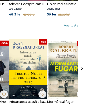
Cartea clanului din Baltimore
Adevărul despre cazul Harry Quebert
Un animal sălbatic
Un animal să
Joël Dicker
Joël Dicker
Joël Dicker
48.3 lei
39 lei
31.2 lei
69.00 lei
65.00 lei
52.00
Vezi toate
-30%
-30%
-30%
›
Dansează când îți vine să plângi
Întoarcerea acasă a baronului Wenckheim
Mormântul fugar
Un animal să