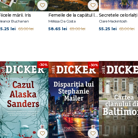
 Quebert, Cartea clanului din Baltimore și Dispariția lui Stephanie Mailer.
t vândut în Franța în aproape 500 000 de exemplare în 2020.
iicele mării. Iris
Femeile de la capătul lumii
Secretele celorlalți
leanor Buchanan
Mélissa Da Costa
Clare Mackintosh
5.25 lei
58.65 lei
55.25 lei
65.00 lei
69.00 lei
65.00 lei
-30%
-30%