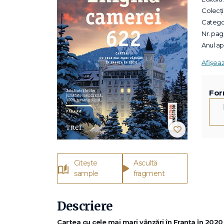
Colecții
Categor
Nr. pagi
Anul apa
Afișea
For
Citește
Ascultă
sample
fragment
Descriere
Cartea cu cele mai mari vânzări în Franța în 2020