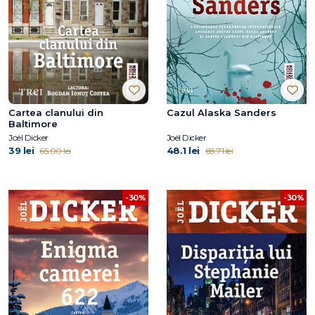
Cartea clanului din
Cazul Alaska Sanders
Baltimore
Joël Dicker
Joël Dicker
39 lei
48.1 lei
65.00 lei
68.71 lei
-30%
-30%