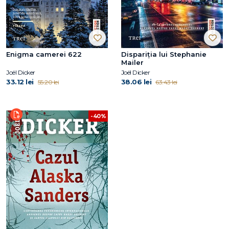
Enigma camerei 622
Dispariția lui Stephanie
Mailer
Joël Dicker
Joël Dicker
33.12 lei
38.06 lei
55.20 lei
63.43 lei
-40%