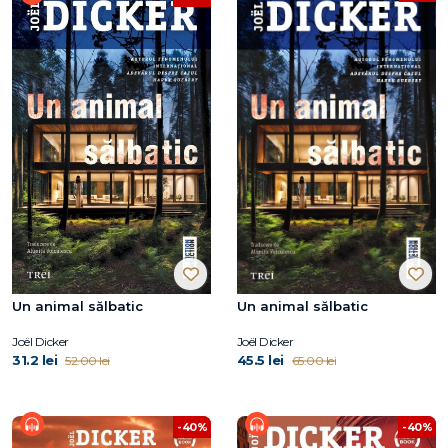
Un animal sălbatic
Un animal sălbatic
Joël Dicker
Joël Dicker
31.2 lei
45.5 lei
52.00 lei
65.00 lei
-40%
-40%