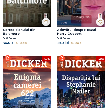
Cartea clanului din
Adevărul despre cazul
Baltimore
Harry Quebert
Joël Dicker
Joël Dicker
45.5 lei
48.3 lei
65.00 lei
69.00 lei
-40%
-40%