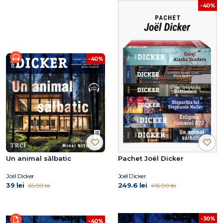
-40%
-40%
Un animal sălbatic
Pachet Joël Dicker
Joël Dicker
Joël Dicker
39 lei
249.6 lei
65.00 lei
416.00 lei
-30%
-40%