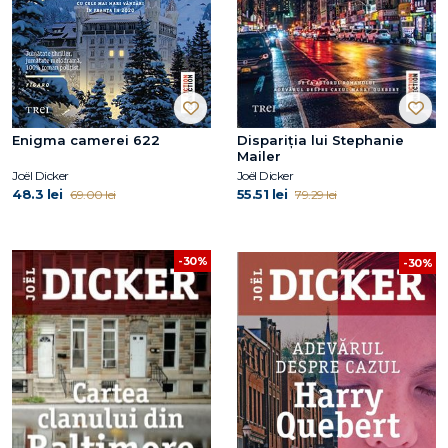
Enigma camerei 622
Dispariția lui Stephanie
Mailer
Joël Dicker
Joël Dicker
48.3 lei
55.51 lei
69.00 lei
79.29 lei
-30%
-30%