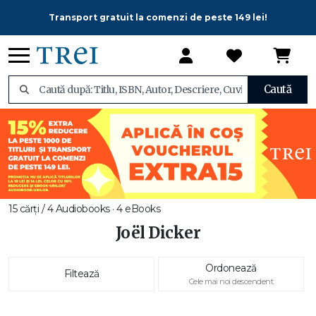
Transport gratuit la comenzi de peste 149 lei!
Caută
15 cărți / 4 Audiobooks · 4 eBooks
Joël Dicker
Ordonează
Filtează
Cele mai noi descendent