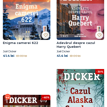
Enigma camerei 622
Adevărul despre cazul
Harry Quebert
Joël Dicker
Joël Dicker
41.4 lei
41.4 lei
69.00 lei
69.00 lei
-30%
-40%