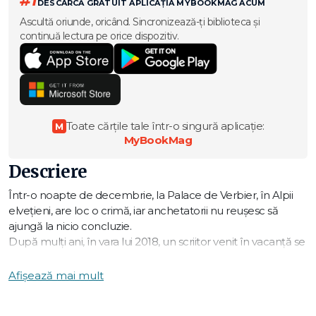
#1
DESCARCĂ GRATUIT APLICAȚIA MYBOOKMAG ACUM
Ascultă oriunde, oricând. Sincronizează-ți biblioteca și
continuă lectura pe orice dispozitiv.
Toate cărțile tale într-o singură aplicație:
M
MyBookMag
Descriere
Într-o noapte de decembrie, la Palace de Verbier, în Alpii
elvețieni, are loc o crimă, iar anchetatorii nu reușesc să
ajungă la nicio concluzie.
După mulți ani, în vara lui 2018, un scriitor venit în vacanță se
cazează la același hotel, fără să-și imagineze că va ajunge să
se lase absorbit de acest caz.
Afișează mai mult
Ce s-a petrecut în camera 622 de la Palace de Verbier?
Cu precizia unui ceasornicar elvețian, Joël Dicker își duce