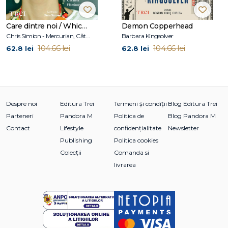
Care dintre noi / Which One of Us
Demon Copperhead
Chris Simion - Mercurian, Cătălina Flămînzeanu
Barbara Kingsolver
104.66 lei
104.66 lei
62.8 lei
62.8 lei
Despre noi
Editura Trei
Termeni și condiții
Blog Editura Trei
Parteneri
Pandora M
Politica de
Blog Pandora M
Contact
Lifestyle
confidențialitate
Newsletter
Publishing
Politica cookies
Colecții
Comanda si
livrarea