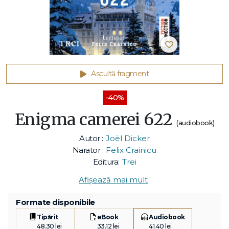
Ascultă fragment
-40%
Enigma camerei 622
(audiobook)
Autor :
Joël Dicker
Narator :
Felix Crainicu
Editura:
Trei
Afișează mai mult
Formate disponibile
Tipărit
eBook
Audiobook
48.30 lei
33.12 lei
41.40 lei