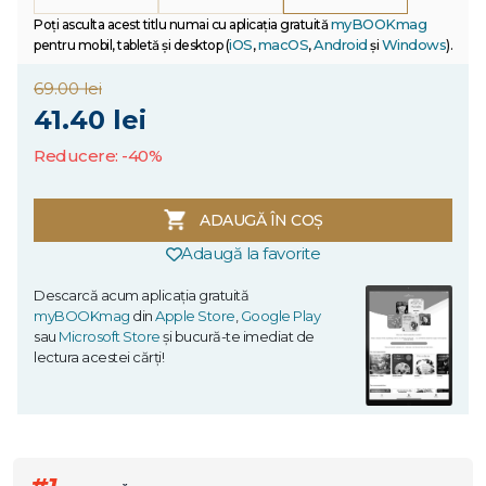
myBOOKmag
Poți asculta acest titlu numai cu aplicația gratuită
iOS
macOS
Android
Windows
pentru mobil, tabletă și desktop (
,
,
și
).
69.00 lei
41.40 lei
Reducere: -40%
ADAUGĂ ÎN COȘ
Adaugă la favorite
Descarcă acum aplicația gratuită
myBOOKmag
din
Apple Store
,
Google Play
sau
Microsoft Store
și bucură-te imediat de
lectura acestei cărți!