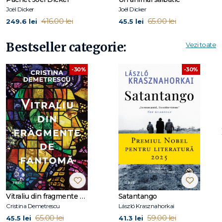
Joël Dicker
Joël Dicker
416.00 lei
65.00 lei
249.6 lei
45.5 lei
Bestseller categorie:
Vezi toate
-30%
-30%
Vitraliu din fragmente de fantomă
Satantango
Cristina Demetrescu
László Krasznahorkai
65.00 lei
59.00 lei
45.5 lei
41.3 lei