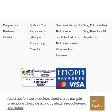
Despre noi
Editura Trei
Termeni și condiții
Blog Editura Trei
Parteneri
Pandora M
Politica de
Blog Pandora M
Contact
Lifestyle
confidențialitate
Newsletter
Publishing
Politica cookies
Colecții
Comanda si
livrarea
Acest site foloseşte cookies. Continuarea navigării
© 2026 Grupul Editorial TREI. Toate drepturile rezervate.
Am
presupune că eşti de acord cu utilizarea cookie-urilor.
înțeles
Dezvoltat de:
Află detalii.