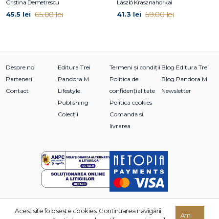
Cristina Demetrescu
László Krasznahorkai
65.00 lei
59.00 lei
45.5 lei
41.3 lei
Despre noi
Editura Trei
Termeni și condiții
Blog Editura Trei
Parteneri
Pandora M
Politica de
Blog Pandora M
Contact
Lifestyle
confidențialitate
Newsletter
Publishing
Politica cookies
Colecții
Comanda si
livrarea
Acest site foloseşte cookies. Continuarea navigării
Am
© 2026 Grupul Editorial TREI. Toate drepturile rezervate.