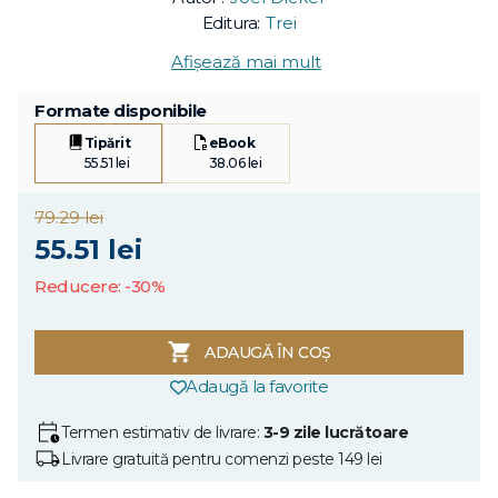
Editura:
Trei
Afișează mai mult
Formate disponibile
Tipărit
eBook
55.51 lei
38.06 lei
79.29 lei
55.51 lei
Reducere: -30%
ADAUGĂ ÎN COȘ
Adaugă la favorite
Termen estimativ de livrare:
3-9 zile lucrătoare
Livrare gratuită pentru comenzi peste 149 lei