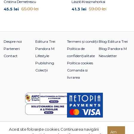
Cristina Demetrescu
László Krasznahorkai
65.00 lei
59.00 lei
45.5 lei
41.3 lei
Despre noi
Editura Trei
Termeni și condiții
Blog Editura Trei
Parteneri
Pandora M
Politica de
Blog Pandora M
Contact
Lifestyle
confidențialitate
Newsletter
Publishing
Politica cookies
Colecții
Comanda si
livrarea
Acest site foloseşte cookies. Continuarea navigării
© 2026 Grupul Editorial TREI. Toate drepturile rezervate.
Am