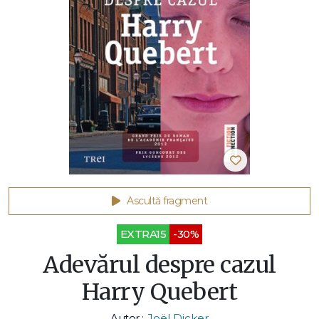
Ascultă fragment
EXTRA15
-30%
Adevărul despre cazul
Harry Quebert
Autor :
Joël Dicker