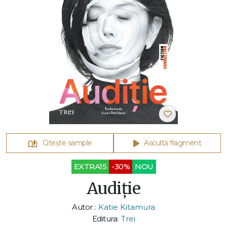
Citește sample
Ascultă fragment
EXTRA15
-30%
NOU
Audiție
Autor :
Katie Kitamura
Editura:
Trei