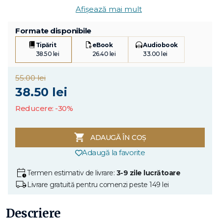
Afișează mai mult
Formate disponibile
Tipărit
eBook
Audiobook
38.50 lei
26.40 lei
33.00 lei
55.00 lei
38.50 lei
Reducere: -30%
ADAUGĂ ÎN COȘ
Adaugă la favorite
Termen estimativ de livrare:
3-9 zile lucrătoare
Livrare gratuită pentru comenzi peste 149 lei
Descriere