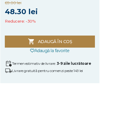
69.00 lei
48.30 lei
Reducere: -30%
ADAUGĂ ÎN COȘ
Adaugă la favorite
Termen estimativ de livrare:
3-9 zile lucrătoare
Livrare gratuită pentru comenzi peste 149 lei