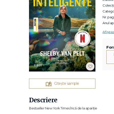
Colecții
Categor
Nr. pagi
Anul apa
Afișea
For
Citește sample
Descriere
Bestseller New York Times încă de la apariție