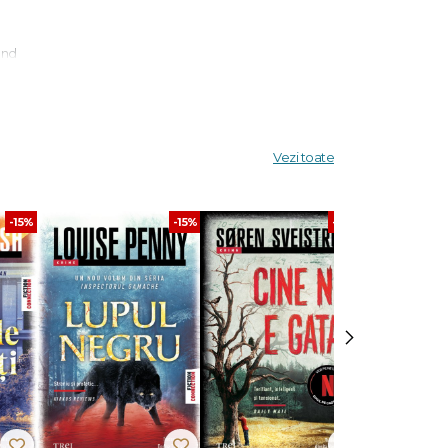
ând
ă de 18
ariu, iar
osească
Vezi toate
n viitor
-15%
-15%
-30%
›
rclass