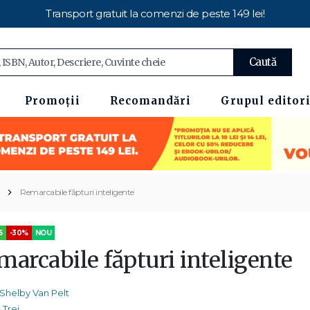
Transport gratuit la comenzi de peste 149 lei!
Caută
Promoții
Recomandări
Grupul editori
Remarcabile făpturi inteligente
5
-30%
NOU
marcabile făpturi inteligente
Shelby Van Pelt
Trei