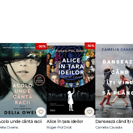
-30%
-30%
Acolo unde cântă racii
Alice în țara ideilor
elia Owens
Roger-Pol Droit
Camelia Cavadia