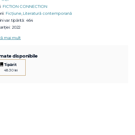
:
FICTION CONNECTION
ii:
Ficțiune
,
Literatură contemporană
ni var. tipărită:
464
riției:
2022
ză mai mult
mate disponibile
Tipărit
48.30 lei