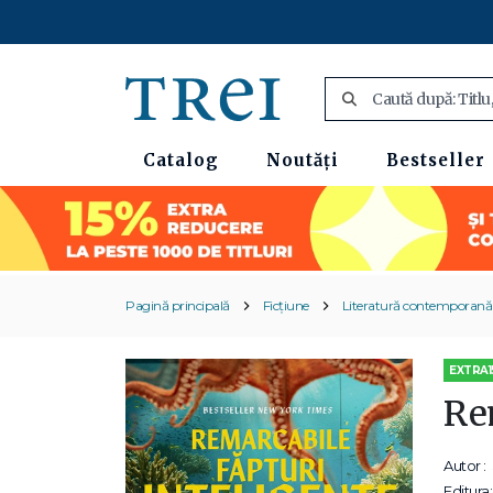
Catalog
Noutăți
Bestseller
Pagină principală
Ficțiune
Literatură contemporană
EXTRA1
Re
Autor :
Editura: