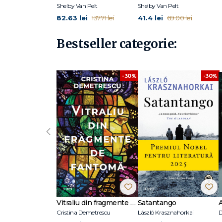
Shelby Van Pelt
Shelby Van Pelt
82.63 lei
41.4 lei
137.71 lei
69.00 lei
Bestseller categorie:
-30%
-30%
‹
Vitraliu din fragmente de fantomă
Satantango
Cristina Demetrescu
László Krasznahorkai
D