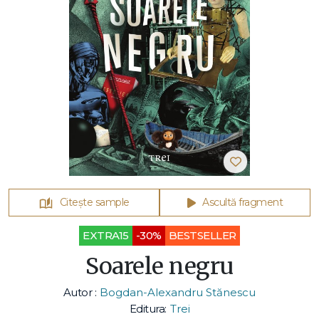
Citește sample
Ascultă fragment
EXTRA15
-30%
BESTSELLER
Soarele negru
Autor :
Bogdan-Alexandru Stănescu
Editura:
Trei