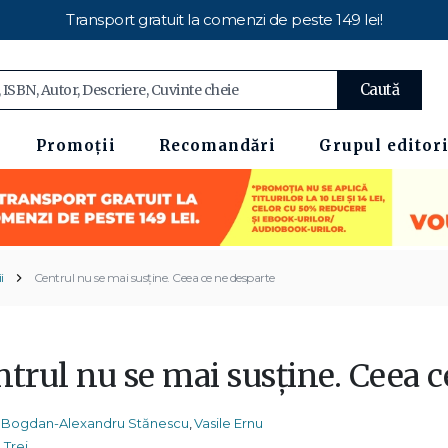
Transport gratuit la comenzi de peste 149 lei!
Caută
Promoții
Recomandări
Grupul editori
i
Centrul nu se mai susține. Ceea ce ne desparte
trul nu se mai susține. Ceea c
Bogdan-Alexandru Stănescu
,
Vasile Ernu
Trei