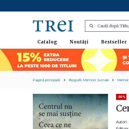
Catalog
Noutăți
Bestseller
Pagină principală
Biografii. Memorii. Jurnale
Memori
-50%
Cen
Autori :
Editura: