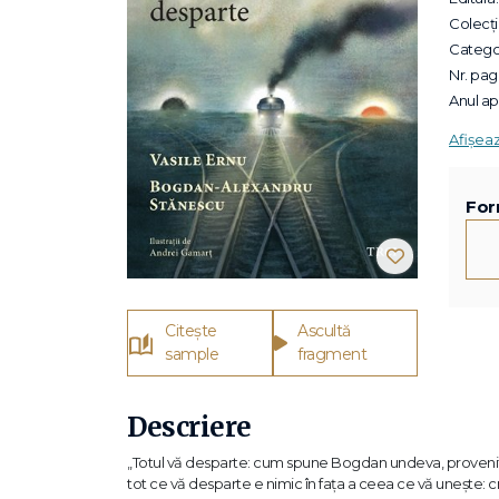
Colecții
Categor
Nr. pagi
Anul apa
Afișea
For
Citește
Ascultă
sample
fragment
Descriere
„Totul vă desparte: cum spune Bogdan undeva, proveniți din m
tot ce vă desparte e nimic în fața a ceea ce vă uneşte: c