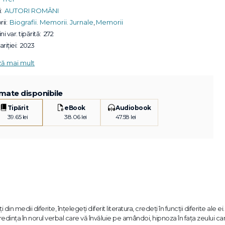
:
AUTORI ROMÂNI
ii:
Biografii. Memorii. Jurnale
,
Memorii
ni var. tipărită:
272
riției:
2023
ză mai mult
mate disponibile
Tipărit
eBook
Audiobook
39.65 lei
38.06 lei
47.58 lei
edii diferite, înțelegeți diferit literatura, credeți în funcții diferite ale ei. 
redința în norul verbal care vă învăluie pe amândoi, hipnoza în fața zeului ca