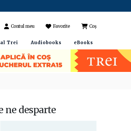
Contul meu
Favorite
Coș
al Trei
Audiobooks
eBooks
e ne desparte