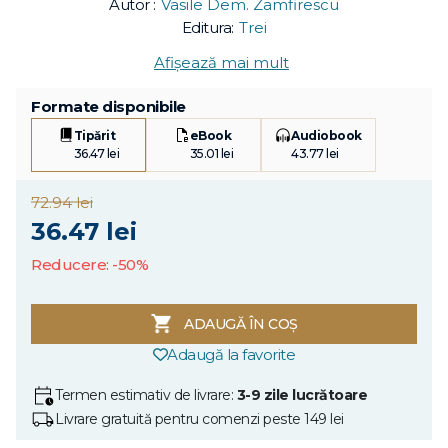
Autor :
Vasile Dem. Zamfirescu
Editura:
Trei
Afișează mai mult
Formate disponibile
Tipărit
eBook
Audiobook
36.47 lei
35.01 lei
43.77 lei
72.94 lei
36.47 lei
Reducere: -50%
ADAUGĂ ÎN COȘ
Adaugă la favorite
Termen estimativ de livrare:
3-9 zile lucrătoare
Livrare gratuită pentru comenzi peste 149 lei