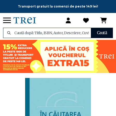
Transport gratuit la comenzi de peste 149 lei!
Caută