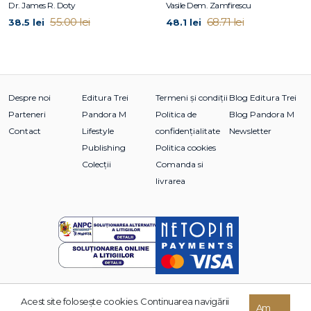
Dr. James R. Doty
Vasile Dem. Zamfirescu
55.00 lei
68.71 lei
38.5 lei
48.1 lei
Despre noi
Editura Trei
Termeni și condiții
Blog Editura Trei
Parteneri
Pandora M
Politica de
Blog Pandora M
Contact
Lifestyle
confidențialitate
Newsletter
Publishing
Politica cookies
Colecții
Comanda si
livrarea
Acest site foloseşte cookies. Continuarea navigării
© 2026 Grupul Editorial TREI. Toate drepturile rezervate.
Am