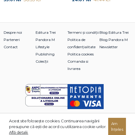
„corozivele“ lui Creangă, cum le numește Călinescu, cea
mai corozivă dintre toate: Povestea poveștilor (Humanitas,
2006). Aici junimistul trece de la aluziile sexuale benigne din
Moș Nichifor Coțcariul direct la pornografie. - Vasile Dem.
Zamfirescu
Despre noi
Editura Trei
Termeni și condiții
Blog Editura Trei
Parteneri
Pandora M
Politica de
Blog Pandora M
Contact
Lifestyle
confidențialitate
Newsletter
Publishing
Politica cookies
Colecții
Comanda si
livrarea
Acest site foloseşte cookies. Continuarea navigării
© 2026 Grupul Editorial TREI. Toate drepturile rezervate.
Am
presupune că eşti de acord cu utilizarea cookie-urilor.
înțeles
Dezvoltat de:
Află detalii.