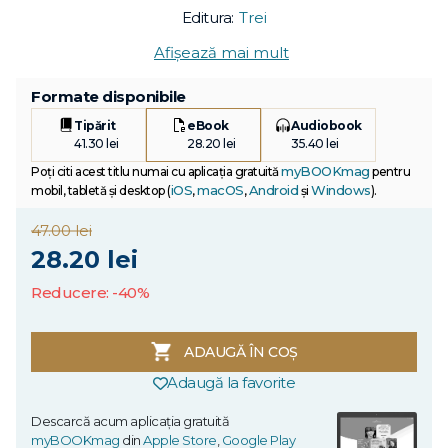
Editura:
Trei
Afișează mai mult
Formate disponibile
Tipărit
eBook
Audiobook
41.30 lei
28.20 lei
35.40 lei
myBOOKmag
Poți citi acest titlu numai cu aplicația gratuită
pentru
iOS
macOS
Android
Windows
mobil, tabletă și desktop (
,
,
și
).
47.00 lei
28.20 lei
Reducere: -40%
ADAUGĂ ÎN COȘ
Adaugă la favorite
Descarcă acum aplicația gratuită
myBOOKmag
din
Apple Store
,
Google Play