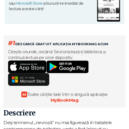
sau
Microsoft Store
și bucură-te imediat de
lectura acestei cărți!
#1
DESCARCĂ GRATUIT APLICAȚIA MYBOOKMAG ACUM
Citește oriunde, oricând. Sincronizează-ți biblioteca și
continuă lectura pe orice dispozitiv.
Toate cărțile tale într-o singură aplicație:
M
MyBookMag
Descriere
Deși termenul „nevroză” nu mai figurează în tratatele
contemporane de psihiatrie, unde a fost înlocuit cu