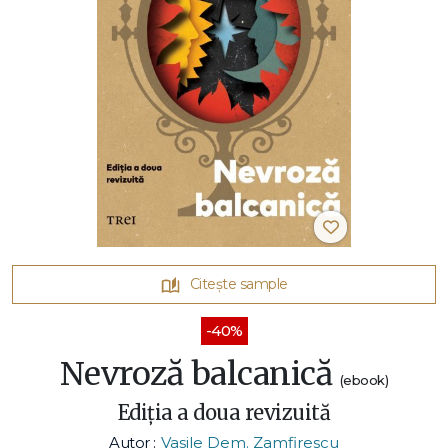
Citește sample
-40%
Nevroză balcanică
(ebook)
Ediția a doua revizuită
Autor :
Vasile Dem. Zamfirescu