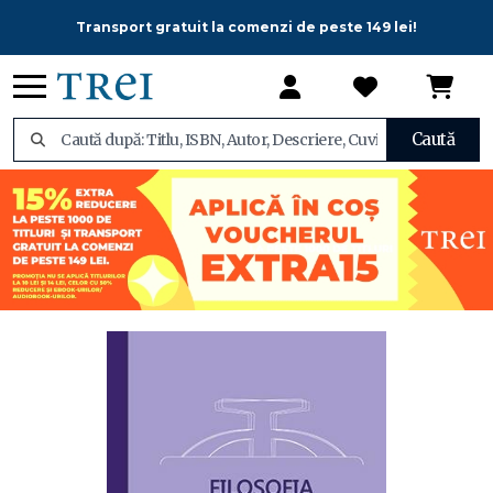
Transport gratuit la comenzi de peste 149 lei!
Caută