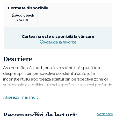
Formate disponibile
Audiobook
37.43 lei
Cartea nu este disponibilă la vânzare
Adaugă la favorite
Descriere
Așa cum filosofia tradițională s-a străduit să spună totul
despre spirit din perspectiva conștientului, filosofia
inconștientului abordează spiritul din perspectiva zonelor
subliminale ale psihicului, mai superficiale sau mai profunde
(inconștient personal, inconștient colectiv). Două îi sunt
ideile structurante: „spiritul este impur" și „există spirit
Afișează mai mult
inconștient". Ambele pun în discuție două dintre axiomele
filosofiei tradiționale, și anume „spiritul este pur" și „conștiința
este consubstanțială spiritului". În măsura în care
Recomandări de lectură:
Vezi toate