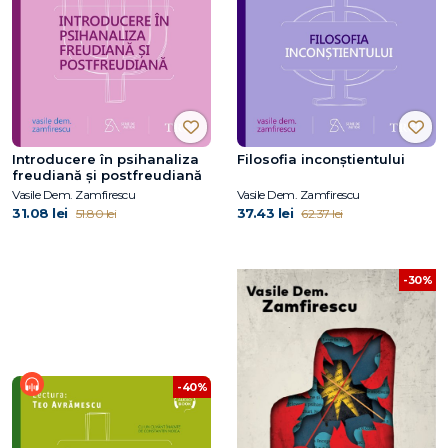
Introducere în psihanaliza
Filosofia inconștientului
freudiană şi postfreudiană
Vasile Dem. Zamfirescu
Vasile Dem. Zamfirescu
31.08 lei
37.43 lei
51.80 lei
62.37 lei
-30%
-40%