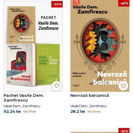
-40%
-44%
Pachet Vasile Dem.
Nevroză balcanică
Zamfirescu
Vasile Dem. Zamfirescu
Vasile Dem. Zamfirescu
92.24 lei
28.2 lei
164.71 lei
47.00 lei
-30%