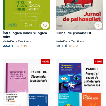
Între logica inimii şi logica
Jurnal de psihanalist
minţii
Vasile Dem. Zamfirescu
Vasile Dem. Zamfirescu
22.2 lei
48.1 lei
37.00 lei
68.71 lei
-40%
-40%