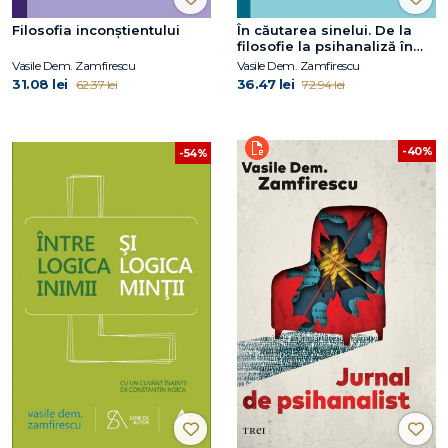
Filosofia inconștientului
În căutarea sinelui. De la
filosofie la psihanaliză în
comunism
Vasile Dem. Zamfirescu
Vasile Dem. Zamfirescu
31.08 lei
36.47 lei
62.37 lei
72.94 lei
-40%
-54%