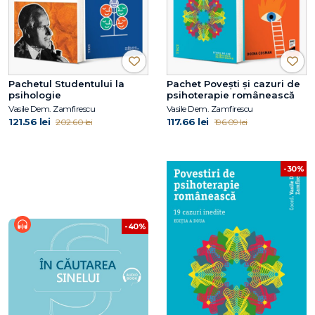
Pachetul Studentului la
Pachet Povești și cazuri de
psihologie
psihoterapie românească
Vasile Dem. Zamfirescu
Vasile Dem. Zamfirescu
121.56 lei
117.66 lei
202.60 lei
196.09 lei
-30%
-40%