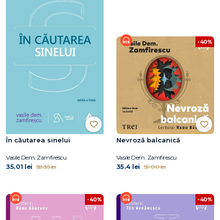
-40%
În căutarea sinelui
Nevroză balcanică
Vasile Dem. Zamfirescu
Vasile Dem. Zamfirescu
35.01 lei
35.4 lei
58.35 lei
59.00 lei
-40%
-40%