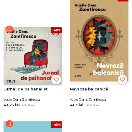
-40%
Jurnal de psihanalist
Nevroză balcanică
Vasile Dem. Zamfirescu
Vasile Dem. Zamfirescu
41.23 lei
41.3 lei
68.71 lei
59.00 lei
-40%