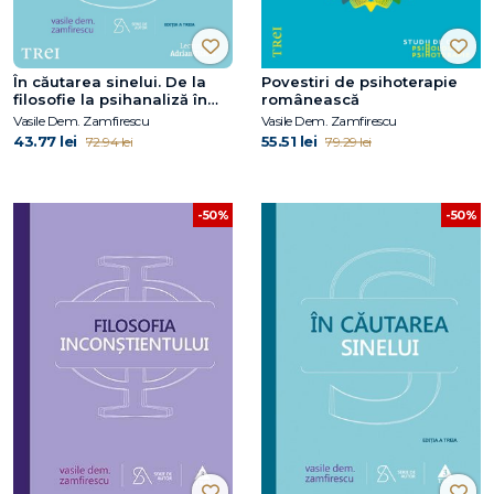
În căutarea sinelui. De la
Povestiri de psihoterapie
filosofie la psihanaliză în
românească
comunism
Vasile Dem. Zamfirescu
Vasile Dem. Zamfirescu
43.77 lei
55.51 lei
72.94 lei
79.29 lei
-50%
-50%