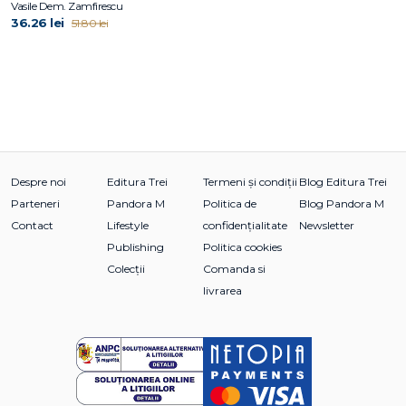
Vasile Dem. Zamfirescu
36.26 lei
51.80 lei
Despre noi
Editura Trei
Termeni și condiții
Blog Editura Trei
Parteneri
Pandora M
Politica de
Blog Pandora M
Contact
Lifestyle
confidențialitate
Newsletter
Publishing
Politica cookies
Colecții
Comanda si
livrarea