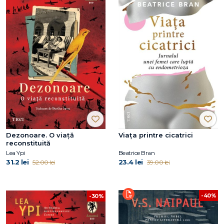
Dezonoare. O viață
Viaţa printre cicatrici
reconstituită
Lea Ypi
Beatrice Bran
31.2 lei
23.4 lei
52.00 lei
39.00 lei
-40%
-30%