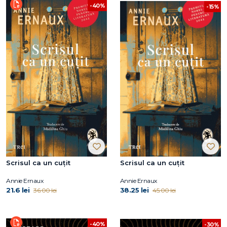
-40%
-15%
Scrisul ca un cuțit
Scrisul ca un cuțit
Annie Ernaux
Annie Ernaux
21.6 lei
38.25 lei
36.00 lei
45.00 lei
-40%
-30%