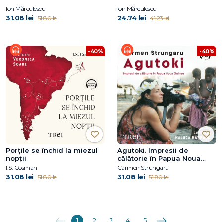
Ion Mărculescu
Ion Mărculescu
31.08 lei
24.74 lei
51.80 lei
41.23 lei
-40%
-40%
Porțile se închid la miezul
Agutoki. Impresii de
nopții
călătorie în Papua Noua
Guinee
I.S. Cosman
Carmen Strungaru
31.08 lei
31.08 lei
51.80 lei
51.80 lei
Anterioara
Următoarea
1
2
3
4
5