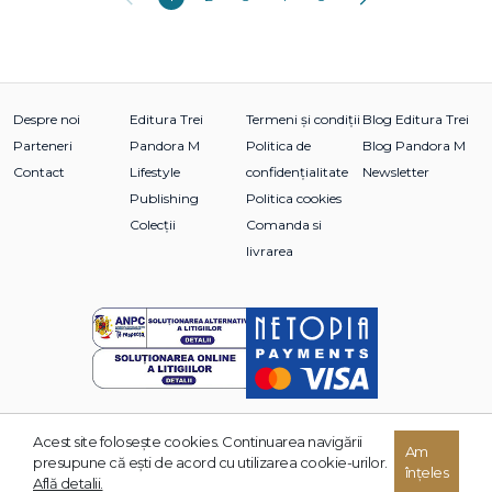
Despre noi
Editura Trei
Termeni și condiții
Blog Editura Trei
Parteneri
Pandora M
Politica de
Blog Pandora M
Contact
Lifestyle
confidențialitate
Newsletter
Publishing
Politica cookies
Colecții
Comanda si
livrarea
Acest site foloseşte cookies. Continuarea navigării
© 2026 Grupul Editorial TREI. Toate drepturile rezervate.
Am
presupune că eşti de acord cu utilizarea cookie-urilor.
înțeles
Dezvoltat de:
Află detalii.