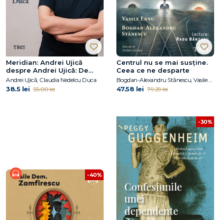
Meridian: Andrei Ujică
Centrul nu se mai susține.
despre Andrei Ujică: De
Ceea ce ne desparte
vorbă cu Claudia Nedelcu
Andrei Ujică, Claudia Nedelcu Duca
Bogdan-Alexandru Stănescu, Vasile Ernu
Duca
38.5 lei
47.58 lei
55.00 lei
79.29 lei
-30%
-40%