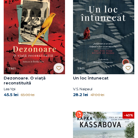
Dezonoare. O viață
Un loc întunecat
reconstituită
Lea Ypi
V.S. Naipaul
45.5 lei
28.2 lei
65.00 lei
47.00 lei
-40%