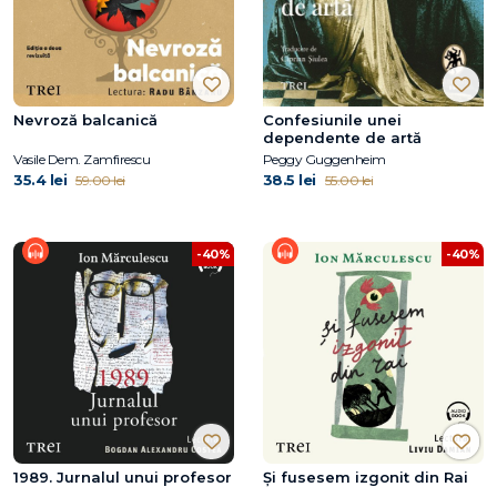
Nevroză balcanică
Confesiunile unei
dependente de artă
Vasile Dem. Zamfirescu
Peggy Guggenheim
35.4 lei
38.5 lei
59.00 lei
55.00 lei
-40%
-40%
1989. Jurnalul unui profesor
Şi fusesem izgonit din Rai