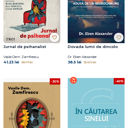
Jurnal de psihanalist
Dovada lumii de dincolo
Vasile Dem. Zamfirescu
Dr. Eben Alexander
41.23 lei
38.5 lei
68.71 lei
55.00 lei
-40%
-30%