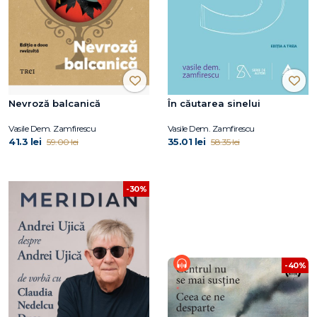
Nevroză balcanică
În căutarea sinelui
Vasile Dem. Zamfirescu
Vasile Dem. Zamfirescu
41.3 lei
35.01 lei
59.00 lei
58.35 lei
-30%
-40%