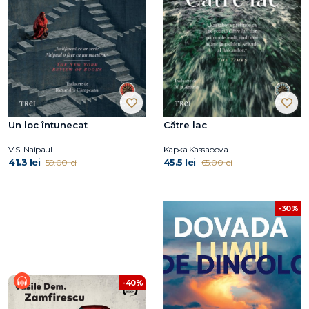
Un loc întunecat
Către lac
V.S. Naipaul
Kapka Kassabova
41.3 lei
45.5 lei
59.00 lei
65.00 lei
-30%
-40%