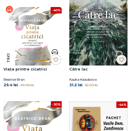
-40%
Viaţa printre cicatrici
Către lac
Beatrice Bran
Kapka Kassabova
29.4 lei
31.2 lei
49.00 lei
52.00 lei
-30%
-44%