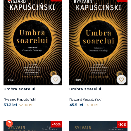
Umbra soarelui
Umbra soarelui
Ryszard Kapuściński
Ryszard Kapuściński
31.2 lei
45.5 lei
52.00 lei
65.00 lei
-40%
-30%