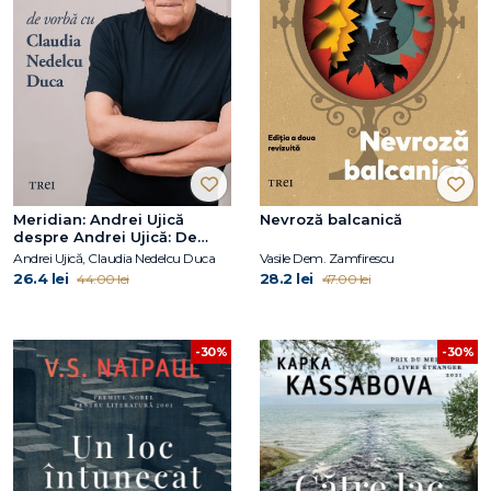
Meridian: Andrei Ujică
Nevroză balcanică
despre Andrei Ujică: De
vorbă cu Claudia Nedelcu
Andrei Ujică, Claudia Nedelcu Duca
Vasile Dem. Zamfirescu
Duca
26.4 lei
28.2 lei
44.00 lei
47.00 lei
-30%
-30%