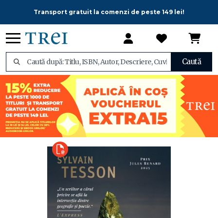
Transport gratuit la comenzi de peste 149 lei!
Caută