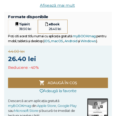
Afișează mai mult
Formate disponibile
Tipărit
eBook
38.50 lei
26.40 lei
myBOOKmag
Poți citi acest titlu numai cu aplicația gratuită
pentru
iOS
macOS
Android
Windows
mobil, tabletă și desktop (
,
,
și
).
44.00 lei
26.40 lei
Reducere: -40%
ADAUGĂ ÎN COȘ
Adaugă la favorite
Descarcă acum aplicația gratuită
myBOOKmag
din
Apple Store
,
Google Play
sau
Microsoft Store
și bucură-te imediat de
lectura acestei cărți!