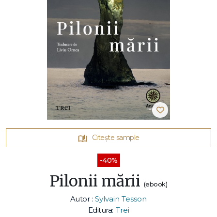
Citește sample
-40%
Pilonii mării
(ebook)
Autor :
Sylvain Tesson
Editura:
Trei