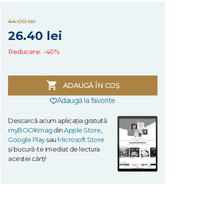
44.00 lei
26.40 lei
Reducere: -40%
ADAUGĂ ÎN COȘ
Adaugă la favorite
Descarcă acum aplicația gratuită
myBOOKmag
din
Apple Store
,
Google Play
sau
Microsoft Store
și bucură-te imediat de lectura
acestei cărți!