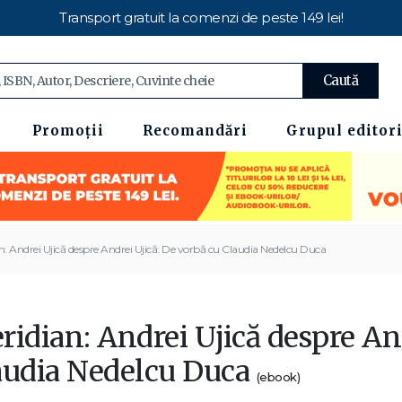
Transport gratuit la comenzi de peste 149 lei!
Caută
Promoții
Recomandări
Grupul editori
n: Andrei Ujică despre Andrei Ujică: De vorbă cu Claudia Nedelcu Duca
idian: Andrei Ujică despre An
audia Nedelcu Duca
(ebook)