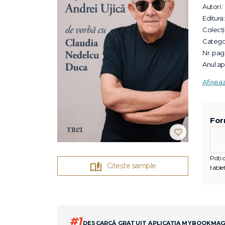
Autori :
Editura:
Colecții
Categor
Nr. pagi
Anul apa
Afișea
For
Poți c
Citește sample
tablet
#1
DESCARCĂ GRATUIT APLICAȚIA MYBOOKMA