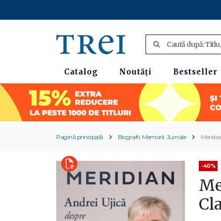
Catalog
Noutăți
Bestseller
Pagină principală
Biografii. Memorii. Jurnale
Meridia
-40%
Mer
Cl