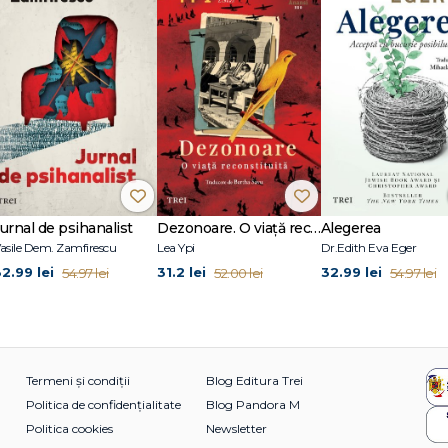
 secția Teatrologie, și deține un doctorat în istoria teatrului, cu teza „C
iunea Română peste 150 de interviuri cu cineaști români, în cadrulemisiunilo
dată coproducător pentru peste 30 de filme documentare și de ficțiune, real
le se numără Apostolul Bologa (2018), după „Pădurea spânzuraților“ de Livi
de la înființare până la fuga din țară în iunie 1977, miniseria documentară V
omeo Belea. Claudia Nedelcu Duca este coordonator al programului de digitali
t în patrimoniul mobil în domeniul bunuri arheologice și istoricodocumentare/
 pentru o serie de programe dedicate literaturii și educației cinematografi
tură din România.
Jurnal de psihanalist
Dezonoare. O viață reconstituită
Alegerea
asile Dem. Zamfirescu
Lea Ypi
Dr.Edith Eva Eger
32.99 lei
31.2 lei
32.99 lei
54.97 lei
52.00 lei
54.97 lei
Termeni și condiții
Blog Editura Trei
Politica de confidențialitate
Blog Pandora M
Politica cookies
Newsletter