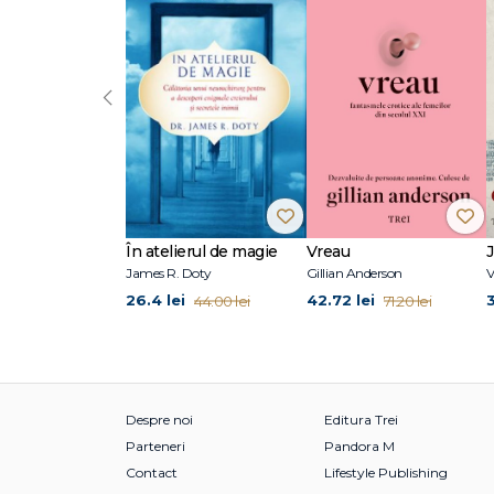
CLAUDIA NEDELCU DUCA (București, 1978) a absolvit UNATC,
comunistă în teatru“. A produs și realizat pentru Televiz
albă a filmului românesc și A șaptea obsesie, fiind toto
‹
companii independente din România și Europa. Printre e
Rebreanu, Phoenix Har/Jar (2022), povestea trupei Phoenix 
de ieri (2025), care îl are ca amfitrion pe arhitectul R
arhivei de aur a teatrului național de televiziune, exper
video, cinematografie, audiovizual și manager de proiect
având ca target copiii din zonele cu acces limitat la cul
În atelierul de magie
Vreau
James R. Doty
Gillian Anderson
V
26.4 lei
42.72 lei
44.00 lei
71.20 lei
Despre noi
Editura Trei
Parteneri
Pandora M
Contact
Lifestyle Publishing