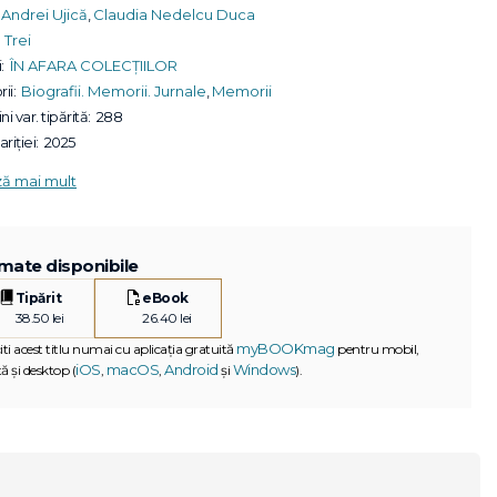
Andrei Ujică
,
Claudia Nedelcu Duca
Trei
:
ÎN AFARA COLECȚIILOR
ii:
Biografii. Memorii. Jurnale
,
Memorii
ni var. tipărită:
288
riției:
2025
ză mai mult
mate disponibile
Tipărit
eBook
38.50 lei
26.40 lei
myBOOKmag
iti acest titlu numai cu aplicația gratuită
pentru mobil,
iOS
macOS
Android
Windows
ă și desktop (
,
,
și
).
G