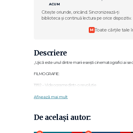
ACUM
Citește oriunde, oricând. Sincronizează-ți
biblioteca și continuă lectura pe orice dispozitiv.
Toate cărțile tale î
M
Descriere
„Ujică este unul dintre marii eseiști cinematografici 
FILMOGRAFIE:
1992 – Videogramedintr-o revoluție
1995 – Out of the Present
Afișează mai mult
2000 – 2 Pasolini
De același autor:
2005 – Unknown Quantity
2010 – Autobiografia luiNicolae Ceaușescu