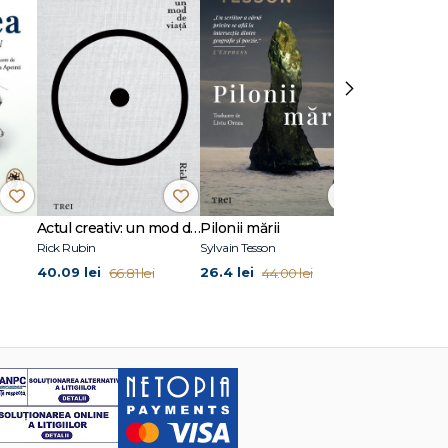
enzura
r Noaptea
izate cu
›
u
iitorul
zare a
 foto,
ce,
Actul creativ: un mod de viață
Pilonii mării
Spre Betlee
Rick Rubin
Sylvain Tesson
Joan Didion
40.09 lei
26.4 lei
24.87 lei
66.81 lei
44.00 lei
41