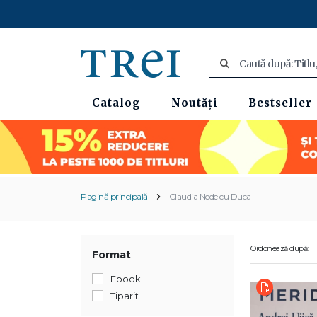
Catalog
Noutăți
Bestseller
Pagină principală
Claudia Nedelcu Duca
Ordonează după:
Format
Ebook
Tiparit