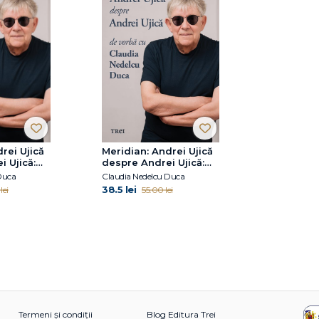
rei Ujică
Meridian: Andrei Ujică
 Ujică:
despre Andrei Ujică:
Claudia
De vorbă cu Claudia
Duca
Claudia Nedelcu Duca
a
Nedelcu Duca
38.5 lei
lei
55.00 lei
Termeni și condiții
Blog Editura Trei