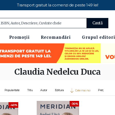
Transport gratuit la comenzi de peste 149 lei!
Caută
Promoții
Recomandări
Grupul editori
Claudia Nedelcu Duca
Popularitate
Titlu
Autor
Editura
Preț
Cele mai noi
-30%
-40%