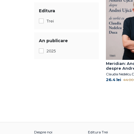
Editura
Trei
An publicare
2025
Meridian: And
despre Andrei
De vorbă cu 
Claudia Nedelcu 
Nedelcu Duc
26.4 lei
44.00 
Despre noi
Editura Trei