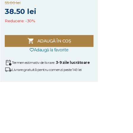
55.00 lei
38.50 lei
Reducere: -30%
ADAUGĂ ÎN COȘ
Adaugă la favorite
Termen estimativ de livrare:
3-9 zile lucrătoare
Livrare gratuită pentru comenzi peste 149 lei