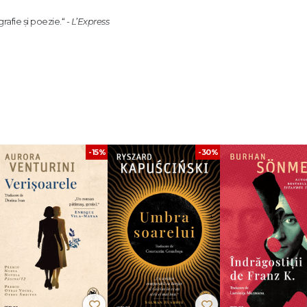
grafie și poezie.“ -
L’Express
 de descoperit, iar omul pare să fi învins geografia,
Sylvain Tesson
își prop
 își ia revanșa: pilonii mării, impresionante coloane de piatră care se înalță
ase, lăsate în urmă de falezele care s-au retras sub acțiunea erozivă a valuril
e într-o palpitantă călătorie care îl poartă prin întreaga lume și de-a lungul c
 nu de puține ori viața. Ce-l mână însă nu e atât gustul pentru pericol sau am
ice ale mării au ceva fundamental de spus despre condiția omului contempora
mâne în urmă.
-15%
-30%
iul unui nou nomadism romantic, pe care-l opune ritmului frenetic al lumii
zări îndepărtate, pe cel neîndemânatic, să aspire la acrobații pe sârmă, iar 
Figaro
șite din comun, pe tărâmuri pline de istorie sau în locuri sălbatice, ostile vieți
ăutare. Așa se întâmplă și în
Pilonii mării
.“ -
La Presse