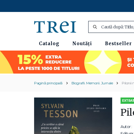
Catalog
Noutăți
Bestseller
Pagină principală
Biografii. Memorii. Jurnale
Pilonii 
EXTRA1
Pil
Autor :
Editura: