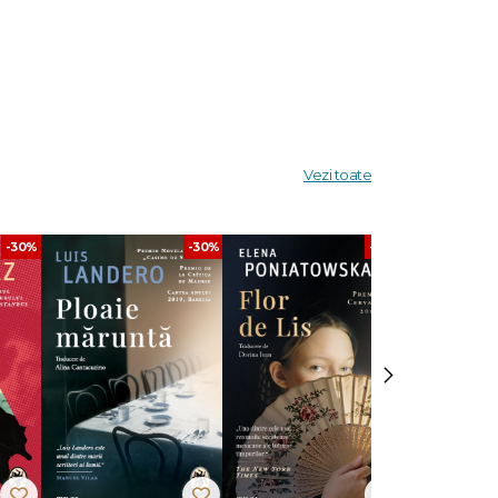
une să
or.
ăreia
Vezi toate
biția
n,
-30%
-30%
-30%
pe cel
›
i