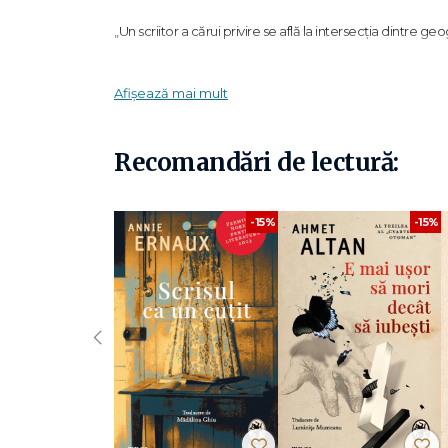
„Un scriitor a cărui privire se află la intersecția dintre geo
Într-o epocă în care exploratorii par să nu mai aibă nimic
Afișează mai mult
găsească acele câteva locuri de pe glob în care geografia
singuratice în largul coastelor, ca niște anomalii miraculo
Însoțit de prietenul său, alpinistul du Lac, Tesson porneșt
Recomandări de lectură:
escaladează peste o sută de astfel de stânci, riscându-și
pionieratului, cât intuiția că aceste santinele singurat
pentru care libertatea înseamnă adesea curajul de a ră
-15%
-15%
„Bătând lumea în lung și-n lat,
Sylvain Tesson
face elog
moderne.“ -
Le Monde
„O epopee care-l face pe cititorul sedentar să viseze la 
‹
contemplativ, să se molipsească de febra mișcării.“ –
Le 
„
Sylvain Tesson
are obiceiul de a ne purta în călătorii ie
umane. În inima acestor povestiri, se află întotdeauna o c