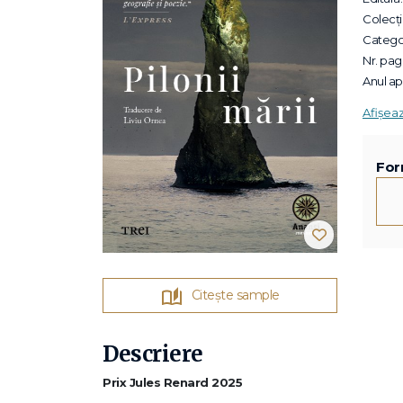
Colecții
Categor
Nr. pagi
Anul apa
Afișea
For
Citește sample
Descriere
Prix Jules Renard 2025