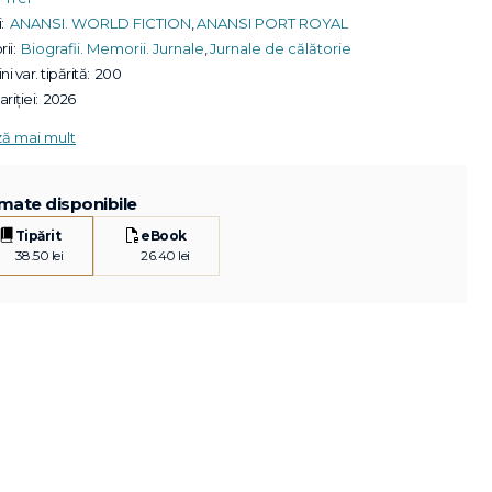
:
ANANSI. WORLD FICTION
,
ANANSI PORT ROYAL
ii:
Biografii. Memorii. Jurnale
,
Jurnale de călătorie
ni var. tipărită:
200
riției:
2026
ză mai mult
mate disponibile
Tipărit
eBook
38.50 lei
26.40 lei