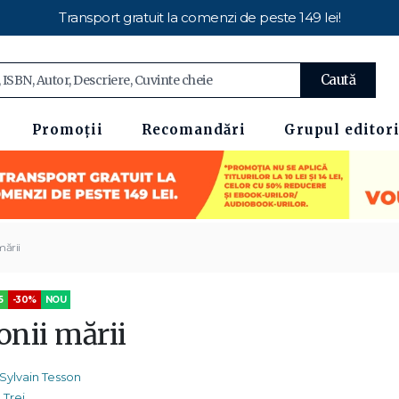
Transport gratuit la comenzi de peste 149 lei!
Caută
Promoții
Recomandări
Grupul editori
mării
5
-30%
NOU
onii mării
Sylvain Tesson
Trei