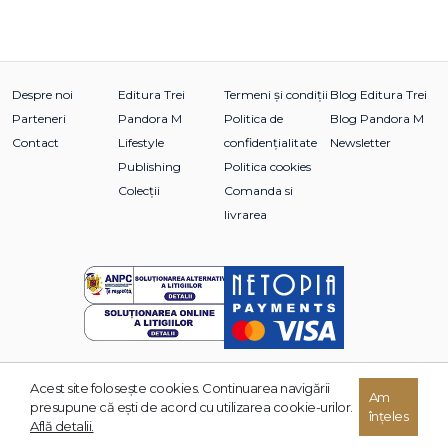
Despre noi
Editura Trei
Termeni și condiții
Blog Editura Trei
Parteneri
Pandora M
Politica de
Blog Pandora M
Contact
Lifestyle
confidențialitate
Newsletter
Publishing
Politica cookies
Colecții
Comanda si
livrarea
Acest site foloseşte cookies. Continuarea navigării
Am
© 2026 Grupul Editorial TREI. Toate drepturile rezervate.
presupune că eşti de acord cu utilizarea cookie-urilor.
înțeles
Dezvoltat de:
Află detalii.