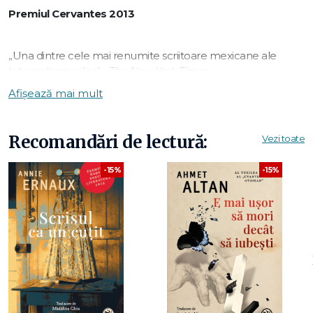
Premiul Cervantes 2013
„Una dintre cele mai renumite scriitoare mexicane ale
tuturor timpurilor.“ -
The New York Times
Afișează mai mult
Mariana, personajul-narator al romanului, ne povestește
despre viața
ei de familie pe parcursul Celui de-Al Doilea
Recomandări de lectură:
Vezi toate
Război Mondial și despre
locul în care trăiește, Mexic. Când
tatăl ei, ducele, dă curs chemării de
a lupta pe front,
-15%
-15%
Mariana pornește alături de mama și sora sa într-o
călătorie
către o destinație plină de culoare. Ele lasă în urmă Parisul
și
farmecul lui de basm, iar în Mexic găsesc o țară plină de
contraste.
Mariana crește în această lume nouă printre
jocuri și cântece, protejată de privilegiul de a aparține elitei,
până când un bărbat cu o personalitate ambiguă, părintele
Jacques Teufel, intră în viața ei, transformând visele
copilăriei într-o fascinație pentru tot ce este interzis.