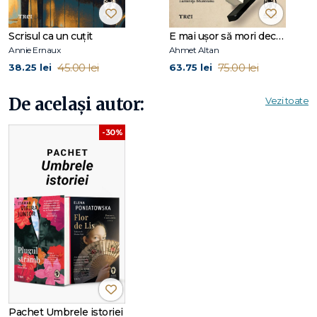
„Una dintre cele mai puternice voci ale literaturii moderne
de limbă spaniolă.“
-
Comitetul de decernare
a Premiului
Scrisul ca un cuțit
E mai ușor să mori decât să iubești (seria Cvartetul Otoman, vol.3)
Cervantes
Annie Ernaux
Ahmet Altan
45.00 lei
75.00 lei
38.25 lei
63.75 lei
„
Poniatowska
își concentrează atenția aproape exclusiv
De același autor:
asupra celor mai marginalizați dintre mexicani: femeile și
Vezi toate
săracii, care, împreună, reprezintă mai mult de jumătate din
populație.“ -
The Paris Review
-30%
„
Poniatowska
scrie mai mult alături de personajele sale
decât despre ele.“ -
World Literature Today
„
Poniatowska
a făcut din amestecul jurnalismului cu
ficțiunea o artă.“ -
Publishers Weekly
Elena Poniatowska
s-a născut în Franța, în 1933, într-o
familie cu origini nobile, pe care în 1943 a urmat-o în Mexic,
Pachet Umbrele istoriei