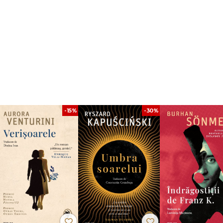
peră 2015
ii dorinței, ea ascultă vocile animalelor, ale copacilor, ale pietrelor, ale 
boiul sunt mama și tatăl oricărei povestiri, încă de la prima, care este «Visul lui
 și locurile sale antice, dar și aici și acum. Cântăreț neobosit, el ezită înt
Poate cu uimire. Este orb, nu-i așa? Ne vede oare? Homer este eroul acestei cărți
-15%
-30%
are scriitor, nu pentru că ar fi o carte perfectă, ideală ca Apollo, ci pentru 
tendant Nadeau
re marmurei care învelește
Prizonierii
lui Michelangelo: pentru lume, o schiță
vestirile sale se transformă în fresce în care existențe aparent neînsemnate
 lume ancestrală care constituie sufletul profund al culturii noastre.“ -
Juriul