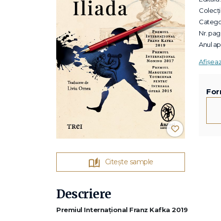
Colecții
Categor
Nr. pagi
Anul apa
Afișea
For
Citește sample
Descriere
Premiul Internațional Franz Kafka 2019