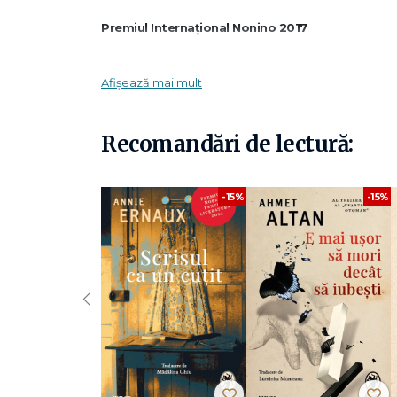
Premiul Internațional Nonino 2017
Premiul Marguerite Yourcenar pentru întreaga o
Afișează mai mult
„Această poveste este adesea erotică. Când rezistă chemăr
Recomandări de lectură:
care i-am numit zei, dar și vocile războiului. Iubirea și răz
Homer». Am încercat să-l întrezăresc pe Homer în vremurile
sa și a noastră, fără regrete, fără nostalgie, fără iluzii. 
Pierre Michon
-15%
-15%
„
Scriu Iliada
confirmă faptul că
Pierre Michon
este un m
blestemă, suspină, răcnește, geme ca Dionysos.“ -
Enat
‹
„Considerat un scriitor-cult, opera sa este asemănătoa
misterioasă; pentru cititorii adevărați, o capodoperă. Po
extraordinare, paradigme ale ființei noastre, legături cu o
Premiului
Nonino