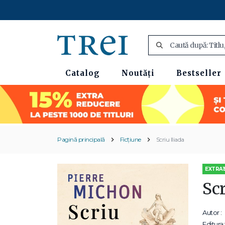
Catalog
Noutăți
Bestseller
Pagină principală
Ficțiune
Scriu Iliada
EXTRA1
Scr
Autor :
Editura: