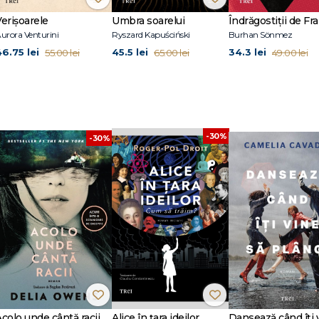
Verișoarele
Umbra soarelui
Îndrăgostiții de Fra
urora Venturini
Ryszard Kapuściński
Burhan Sönmez
i Homer, Elenei din Troia și fanteziilor sale de tinerețe. Un text inclasificabi
46.75 lei
45.5 lei
34.3 lei
55.00 lei
65.00 lei
49.00 lei
 în comuna Châtelus-le-Marcheix, departamentul Creuse. După ce tatăl său a p
i la Guéret, în departamentul Creuse. A studiat literatura la Clermont-Ferrand,
rit prin toată Franța, alături de o trupă de teatru, fără a avea o profesie sta
 odată cu publicarea cărții
Vies minuscules
, considerată o capodoperă a liter
-30%
-30%
astă carte i-a salvat viața. Operele sale au fost traduse în germană, olande
sârbă, cehă, norvegiană și engleză.
Acolo unde cântă racii
Alice în țara ideilor