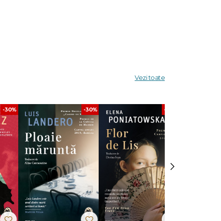
celor pe
Vezi toate
re epoca
.“ -
-30%
-30%
-30%
că
›
 devin