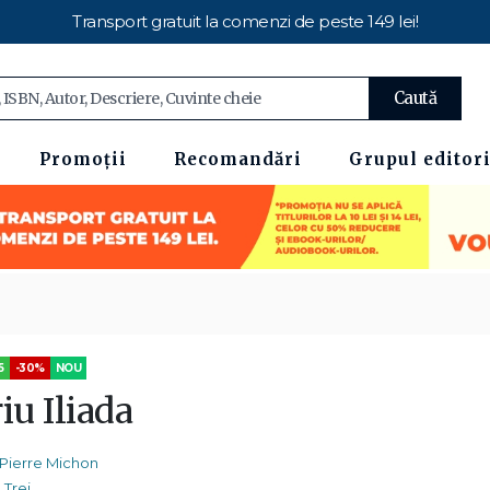
Transport gratuit la comenzi de peste 149 lei!
Caută
Promoții
Recomandări
Grupul editori
5
-30%
NOU
iu Iliada
Pierre Michon
Trei