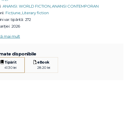
:
ANANSI. WORLD FICTION
,
ANANSI CONTEMPORAN
ii:
Ficțiune
,
Literary fiction
ni var. tipărită:
272
riției:
2026
ză mai mult
mate disponibile
Tipărit
eBook
41.30 lei
28.20 lei