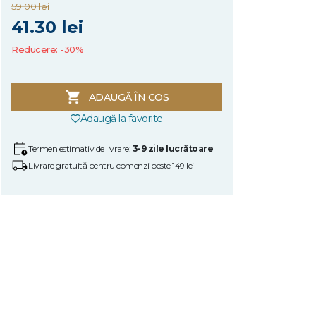
59.00 lei
41.30 lei
Reducere: -30%
ADAUGĂ ÎN COȘ
Adaugă la favorite
Termen estimativ de livrare:
3-9 zile lucrătoare
Livrare gratuită pentru comenzi peste 149 lei