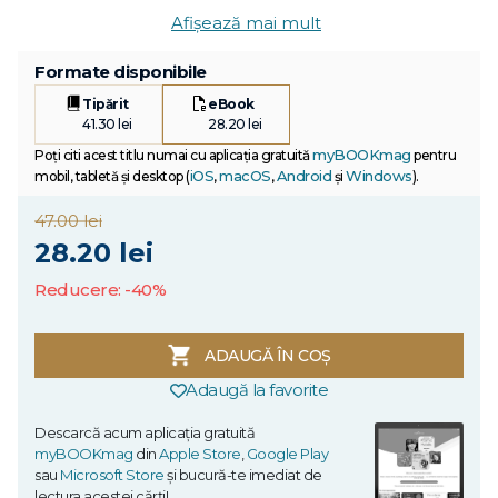
Afișează mai mult
Formate disponibile
Tipărit
eBook
41.30 lei
28.20 lei
myBOOKmag
Poți citi acest titlu numai cu aplicația gratuită
pentru
iOS
macOS
Android
Windows
mobil, tabletă și desktop (
,
,
și
).
47.00 lei
28.20 lei
Reducere: -40%
ADAUGĂ ÎN COȘ
Adaugă la favorite
Descarcă acum aplicația gratuită
myBOOKmag
din
Apple Store
,
Google Play
sau
Microsoft Store
și bucură-te imediat de
lectura acestei cărți!