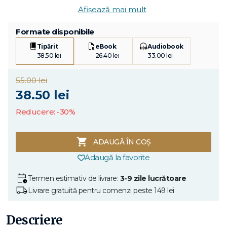
Afișează mai mult
Formate disponibile
Tipărit
eBook
Audiobook
38.50 lei
26.40 lei
33.00 lei
55.00 lei
38.50 lei
Reducere: -30%
ADAUGĂ ÎN COȘ
Adaugă la favorite
Termen estimativ de livrare:
3-9 zile lucrătoare
Livrare gratuită pentru comenzi peste 149 lei
Descriere