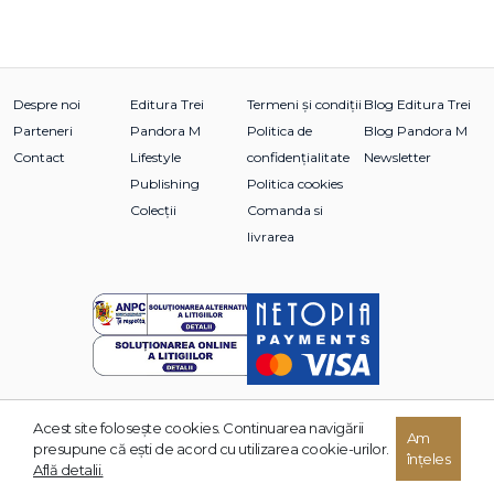
Teoría general de la basura
(cultura, apropiación,
complejidad)
, precum și
Trilogía de la guerra
, roman
recompensat cu Premiul Biblioteca Breve. În 2022, a primit
prestigiosul Premiu Eugenio Trías pentru eseurile din
La
Despre noi
Editura Trei
Termeni și condiții
Blog Editura Trei
forma de la multitud
.
Parteneri
Pandora M
Politica de
Blog Pandora M
Contact
Lifestyle
confidențialitate
Newsletter
Publishing
Politica cookies
Colecții
Comanda si
livrarea
Acest site foloseşte cookies. Continuarea navigării
Am
© 2026 Grupul Editorial TREI. Toate drepturile rezervate.
presupune că eşti de acord cu utilizarea cookie-urilor.
înțeles
Dezvoltat de:
Află detalii.