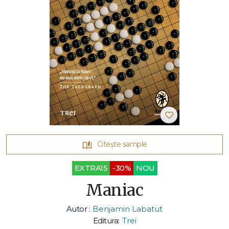
Citește sample
EXTRA15
-30%
NOU
Maniac
Autor :
Benjamin Labatut
Editura:
Trei