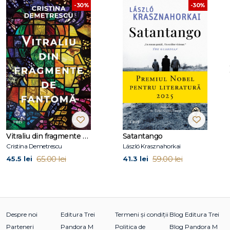
-30%
-30%
Vitraliu din fragmente de fantomă
Satantango
Cristina Demetrescu
László Krasznahorkai
65.00 lei
59.00 lei
45.5 lei
41.3 lei
Despre noi
Editura Trei
Termeni și condiții
Blog Editura Trei
Parteneri
Pandora M
Politica de
Blog Pandora M