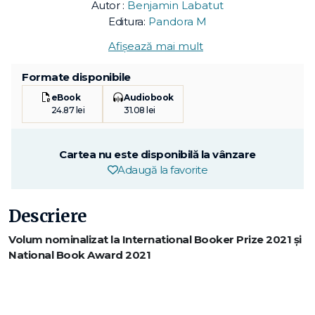
Autor :
Benjamin Labatut
Editura:
Pandora M
Afișează mai mult
Formate disponibile
eBook
Audiobook
24.87 lei
31.08 lei
Cartea nu este disponibilă la vânzare
Adaugă la favorite
Descriere
Volum nominalizat la International Booker Prize 2021 și
National Book Award 2021
Când nu mai înțelegem lumea
este o meditație asupra