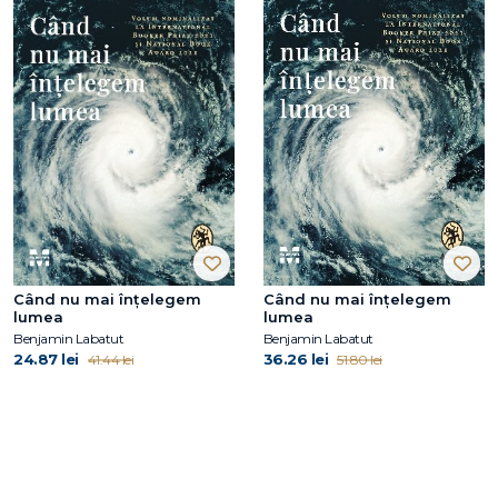
Când nu mai înțelegem
Când nu mai înțelegem
lumea
lumea
Benjamin Labatut
Benjamin Labatut
24.87 lei
36.26 lei
41.44 lei
51.80 lei