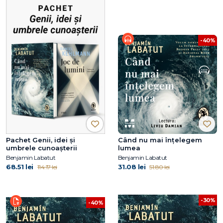
-40%
Pachet Genii, idei și
Când nu mai înțelegem
umbrele cunoașterii
lumea
Benjamin Labatut
Benjamin Labatut
68.51 lei
31.08 lei
114.17 lei
51.80 lei
-30%
-40%