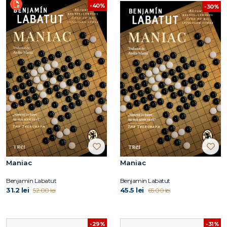
-40%
-30%
Maniac
Maniac
Benjamin Labatut
Benjamin Labatut
31.2 lei
45.5 lei
52.00 lei
65.00 lei
-29%
-31%