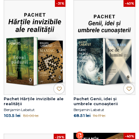
-31%
-40%
Pachet Hărțile invizibile ale
Pachet Genii, idei și
realității
umbrele cunoașterii
Benjamin Labatut
Benjamin Labatut
103.5 lei
68.51 lei
150.00 lei
114.17 lei
-40%
-29%