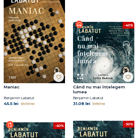
-40%
Maniac
Când nu mai înțelegem
lumea
Benjamin Labatut
Benjamin Labatut
45.5 lei
31.08 lei
65.00 lei
51.80 lei
-30%
-40%