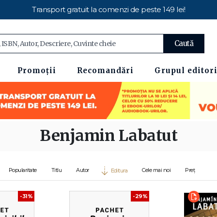
Transport gratuit la comenzi de peste 149 lei!
Caută
Promoții
Recomandări
Grupul editori
Benjamin Labatut
Popularitate
Titlu
Autor
Cele mai noi
Preț
Editura
-31%
-29%