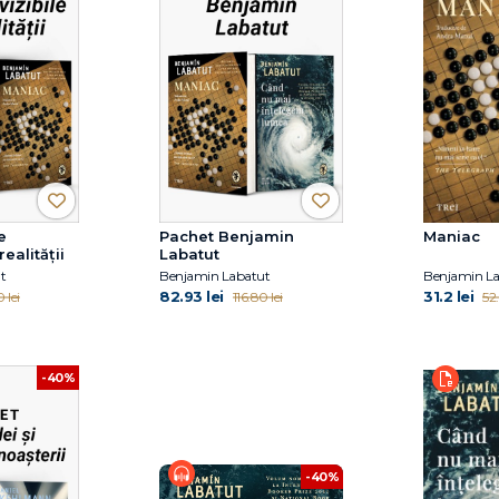
e
Pachet Benjamin
Maniac
realității
Labatut
t
Benjamin Labatut
Benjamin L
82.93 lei
31.2 lei
 lei
116.80 lei
52.
-40%
-40%