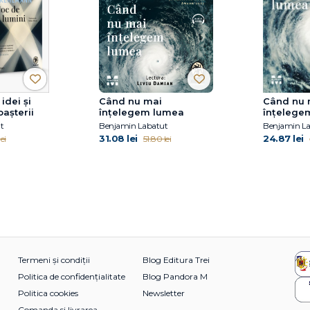
idei și
Când nu mai
Când nu 
așterii
înțelegem lumea
înțelege
t
Benjamin Labatut
Benjamin L
31.08 lei
24.87 lei
lei
51.80 lei
Termeni și condiții
Blog Editura Trei
Politica de confidențialitate
Blog Pandora M
Politica cookies
Newsletter
Comanda si livrarea