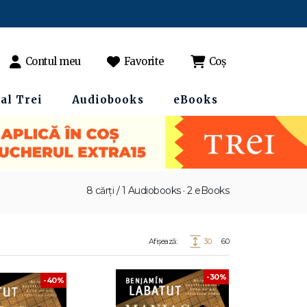
Contul meu
Favorite
Coș
al Trei
Audiobooks
eBooks
8 cărți / 1 Audiobooks · 2 eBooks
Afișează:
30
60
-30%
-40%