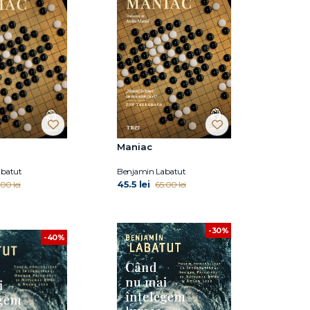
Maniac
abatut
Benjamin Labatut
45.5 lei
00 lei
65.00 lei
-30%
-40%