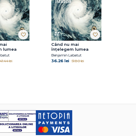
mai
Când nu mai
m lumea
înțelegem lumea
abatut
Benjamin Labatut
36.26 lei
41.44 lei
51.80 lei