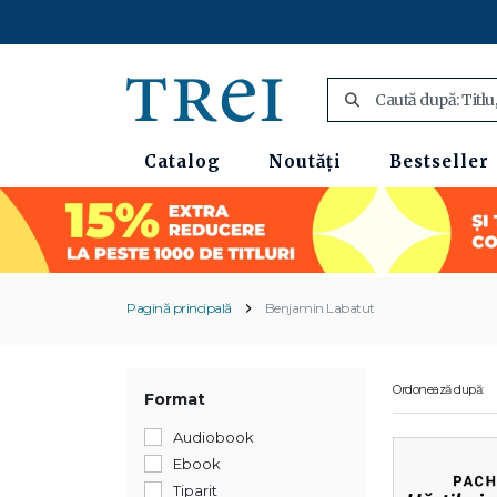
Catalog
Noutăți
Bestseller
Pagină principală
Benjamin Labatut
Ordonează după:
Format
Audiobook
Ebook
Tiparit