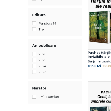
Editura
Pandora M
Trei
An publicare
Pachet Hărțil
2026
invizibile ale 
2025
Benjamin Labatu
103.5 lei
2024
150.00
2022
Narator
Liviu Damian