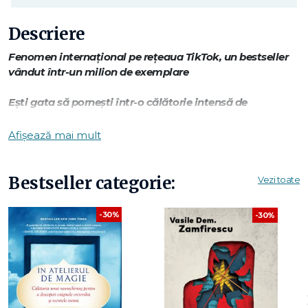
Descriere
Fenomen internațional pe rețeaua TikTok, un bestseller
vândut într-un milion de exemplare
Ești gata să pornești într-o călătorie intensă de
autocunoaștere, vindecare și transformare interioară?
Afișează mai mult
Jurnalul umbrei
este un instrument care îți insuflă putere și
compasiune, te ajută să te confrunți cu umbrele și să
depășești atât obstacolele interioare, cât și acele convingeri
Bestseller categorie:
Vezi toate
despre propria persoană care te împiedică să îți atingi
adevăratul potențial.
-30%
-30%
Bazat pe practici terapeutice recunoscute și deosebit de
eficiente, acest jurnal interactiv te va ghida în explorarea
aspectelor ascunse ale psihicului, pentru a te confrunta cu
sinele tău de umbră și a-l accepta. Folosind idei perspicace
și exerciții incitante, vei descoperi o cale de a obține o mai