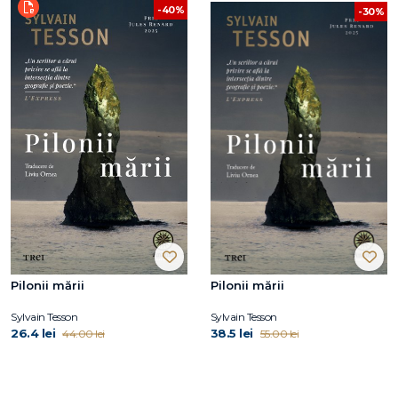
-40%
-30%
Pilonii mării
Pilonii mării
Sylvain Tesson
Sylvain Tesson
26.4 lei
38.5 lei
44.00 lei
55.00 lei