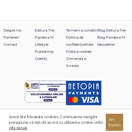
Despre noi
Editura Trei
Termeni și condiții
Blog Editura Trei
Parteneri
Pandora M
Politica de
Blog Pandora M
Contact
Lifestyle
confidențialitate
Newsletter
Publishing
Politica cookies
Colecții
Comanda si
livrarea
Acest site foloseşte cookies. Continuarea navigării
© 2026 Grupul Editorial TREI. Toate drepturile rezervate.
Am
presupune că eşti de acord cu utilizarea cookie-urilor.
înțeles
Dezvoltat de:
Află detalii.