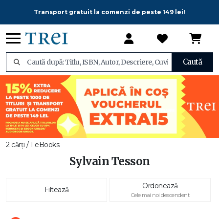
Transport gratuit la comenzi de peste 149 lei!
Caută
2 cărți / 1 eBooks
Sylvain Tesson
Ordonează
Filtează
Cele mai noi descendent