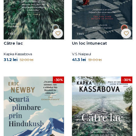
Către lac
Un loc întunecat
Kapka Kassabova
V.S. Naipaul
31.2 lei
41.3 lei
52.00 lei
59.00 lei
-30%
-30%