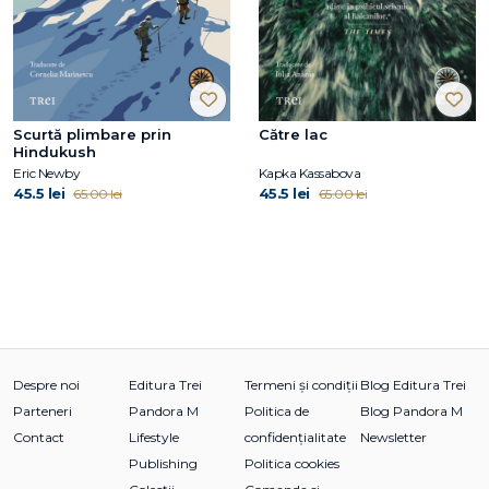
Scurtă plimbare prin
Către lac
Hindukush
Eric Newby
Kapka Kassabova
45.5 lei
45.5 lei
65.00 lei
65.00 lei
Despre noi
Editura Trei
Termeni și condiții
Blog Editura Trei
Parteneri
Pandora M
Politica de
Blog Pandora M
Contact
Lifestyle
confidențialitate
Newsletter
Publishing
Politica cookies