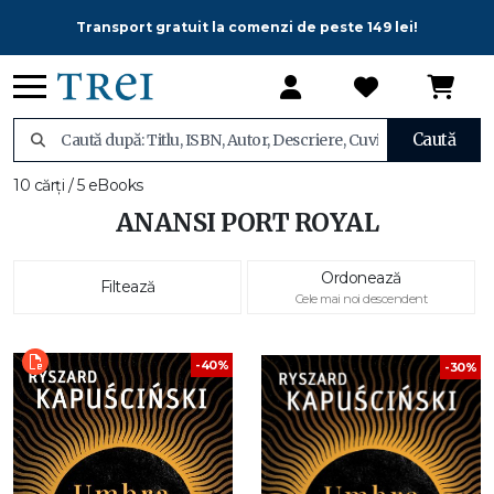
Transport gratuit la comenzi de peste 149 lei!
Caută
10 cărți / 5 eBooks
ANANSI PORT ROYAL
Ordonează
Filtează
Cele mai noi descendent
-40%
-30%