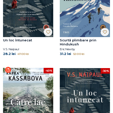
Un loc întunecat
Scurtă plimbare prin
Hindukush
V.S. Naipaul
Eric Newby
28.2 lei
31.2 lei
47.00 lei
52.00 lei
-40%
-30%