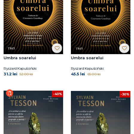
Umbra soarelui
Umbra soarelui
Ryszard Kapuściński
Ryszard Kapuściński
31.2 lei
45.5 lei
52.00 lei
65.00 lei
-40%
-30%