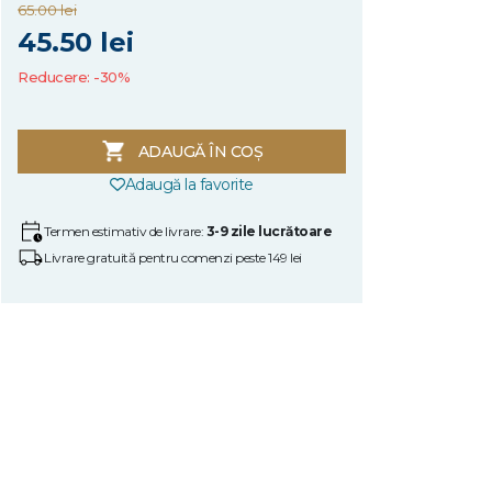
65.00 lei
45.50 lei
Reducere: -30%
ADAUGĂ ÎN COȘ
Adaugă la favorite
Termen estimativ de livrare:
3-9 zile lucrătoare
Livrare gratuită pentru comenzi peste 149 lei