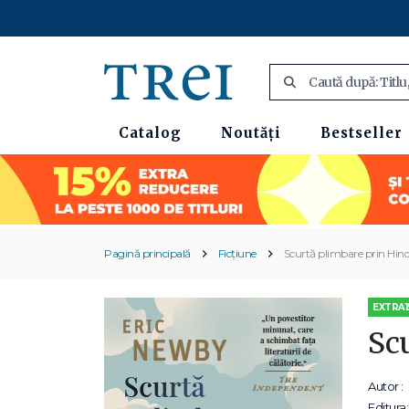
Catalog
Noutăți
Bestseller
Pagină principală
Ficțiune
Scurtă plimbare prin Hi
EXTRA1
Sc
Autor :
Editura: