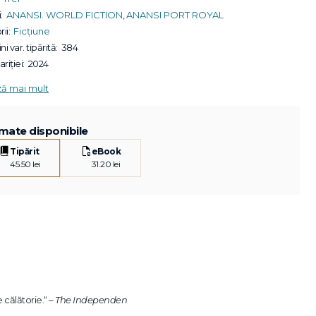
:
ANANSI. WORLD FICTION
,
ANANSI PORT ROYAL
ii:
Ficțiune
ni var. tipărită:
384
riției:
2024
ză mai mult
mate disponibile
Tipărit
eBook
45.50 lei
31.20 lei
 călătorie.“ –
The
Independen