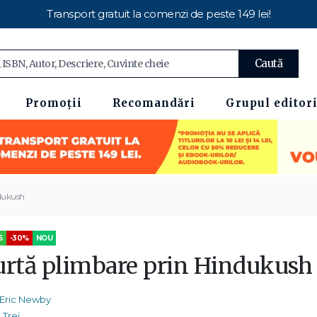
Transport gratuit la comenzi de peste 149 lei!
Caută
Promoții
Recomandări
Grupul editori
ndukush
5
-30%
NOU
urtă plimbare prin Hindukush
Eric Newby
Trei