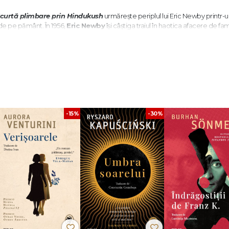
curtă plimbare prin Hindukush
urmărește periplul lui Eric Newby printr-
 de pe pământ.
În 1956,
Eric Newby
își câștiga traiul în haotica afacere de fam
turi, el i-a
trimis prietenului său
Hugh Carless
celebra telegramă:
Poți să
 din Mayfair în
Afganistan și munții Hindukush, la nord-est de Kabul.
ntr-o aventură prin defilee adânci
și pe versanți stâncoși după numai câteva l
or. Cu umor, inteligență și spirit
de observație, stilul narativ fermecător al pov
de lui Newby reputația unuia dintre
cei mai mari scriitori din toate timpurile
, scrisă de unul dintre cei mai îndrăgiți autori britanici ai genului.
-15%
-30%
 lui
Eric Newby
. Este imposibil s-o citești și să nu râzi în hohote.“ -
Observer
, extravertită, plină de umor și extrem de erudită.“ -
Times Literary Suppl
t Paul’s School. În 1938 s-a îmbarcat ca mus pe velierul finlandez Moshulu și a p
lia în Europa, prin Capul Horn. În timpul Celui de-Al Doilea Război Mondial a 