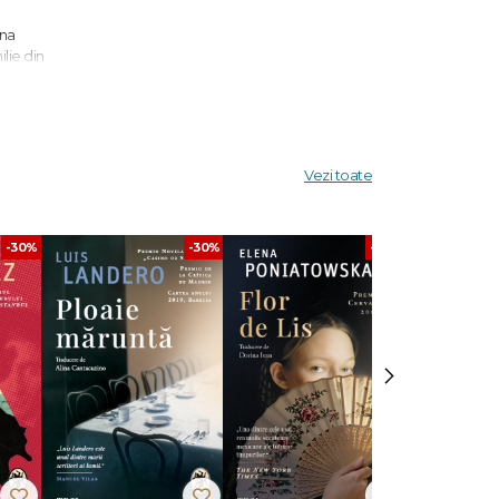
una
ilie din
 mergi
ecții de
eștii din
.
Vezi toate
-30%
-30%
-30%
›
ement
articipat
activat