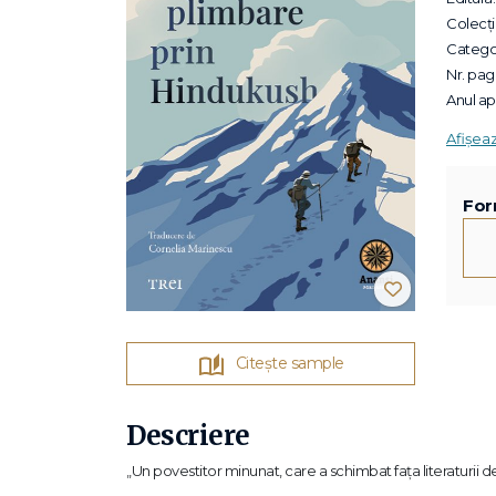
Colecții
Categor
Nr. pagi
Anul apa
Afișea
For
Citește sample
Descriere
„Un povestitor minunat, care a schimbat fața literaturii de