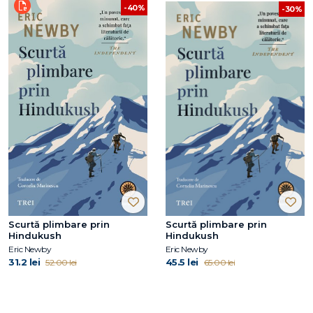
-40%
-30%
Scurtă plimbare prin
Scurtă plimbare prin
Hindukush
Hindukush
Eric Newby
Eric Newby
31.2 lei
45.5 lei
52.00 lei
65.00 lei