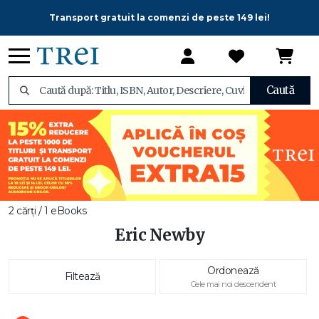
Transport gratuit la comenzi de peste 149 lei!
Caută
2 cărți / 1 eBooks
Eric Newby
Ordonează
Filtează
Cele mai noi descendent