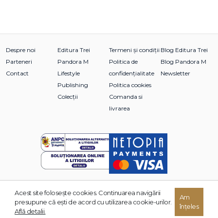
Despre noi
Editura Trei
Termeni și condiții
Blog Editura Trei
Parteneri
Pandora M
Politica de
Blog Pandora M
Contact
Lifestyle
confidențialitate
Newsletter
Publishing
Politica cookies
Colecții
Comanda si
livrarea
Acest site foloseşte cookies. Continuarea navigării
© 2026 Grupul Editorial TREI. Toate drepturile rezervate.
Am
presupune că eşti de acord cu utilizarea cookie-urilor.
înțeles
Dezvoltat de:
Află detalii.