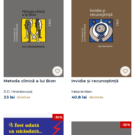
Metoda clinică a lui Bion
Invidie și recunoștință
R.D. Hinshelwood
Melanie Klein
33 lei
40.8 lei
55.00 lei
68.00 lei
-30%
-30%