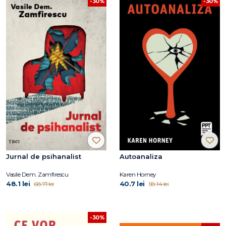
-30%
-30%
Jurnal de psihanalist
Autoanaliza
Vasile Dem. Zamfirescu
Karen Horney
48.1 lei
40.7 lei
68.71 lei
58.14 lei
-30%