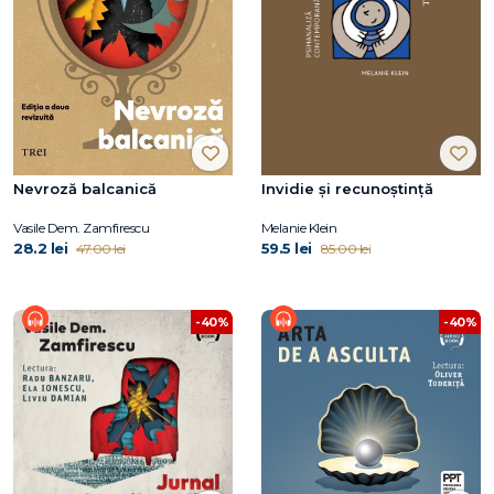
Nevroză balcanică
Invidie și recunoștință
Vasile Dem. Zamfirescu
Melanie Klein
28.2 lei
59.5 lei
47.00 lei
85.00 lei
-40%
-40%