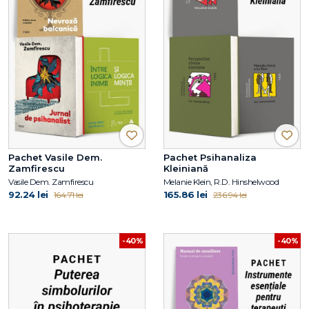
Pachet Vasile Dem.
Pachet Psihanaliza
Zamfirescu
Kleiniană
Vasile Dem. Zamfirescu
Melanie Klein, R.D. Hinshelwood
92.24 lei
165.86 lei
164.71 lei
236.94 lei
-40%
-40%