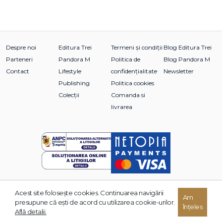
Despre noi
Editura Trei
Termeni și condiții
Blog Editura Trei
Parteneri
Pandora M
Politica de
Blog Pandora M
Contact
Lifestyle
confidențialitate
Newsletter
Publishing
Politica cookies
Colecții
Comanda si
livrarea
Acest site foloseşte cookies. Continuarea navigării
Am
© 2026 Grupul Editorial TREI. Toate drepturile rezervate.
presupune că eşti de acord cu utilizarea cookie-urilor.
înțeles
Dezvoltat de:
Află detalii.