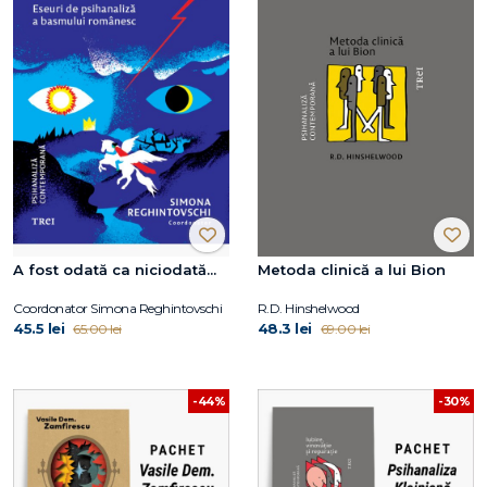
A fost odată ca niciodată...
Metoda clinică a lui Bion
Coordonator Simona Reghintovschi
R.D. Hinshelwood
45.5 lei
48.3 lei
65.00 lei
69.00 lei
-44%
-30%