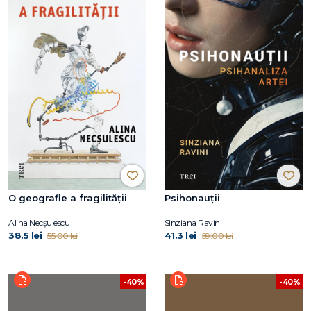
O geografie a fragilității
Psihonauții
Alina Necșulescu
Sinziana Ravini
38.5 lei
41.3 lei
55.00 lei
59.00 lei
-40%
-40%