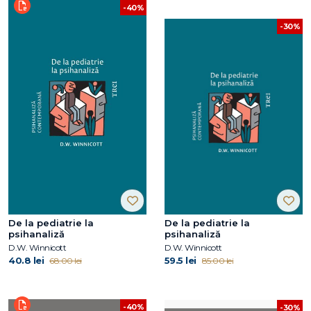
-40%
-30%
De la pediatrie la
De la pediatrie la
psihanaliză
psihanaliză
D.W. Winnicott
D.W. Winnicott
40.8 lei
59.5 lei
68.00 lei
85.00 lei
-40%
-30%