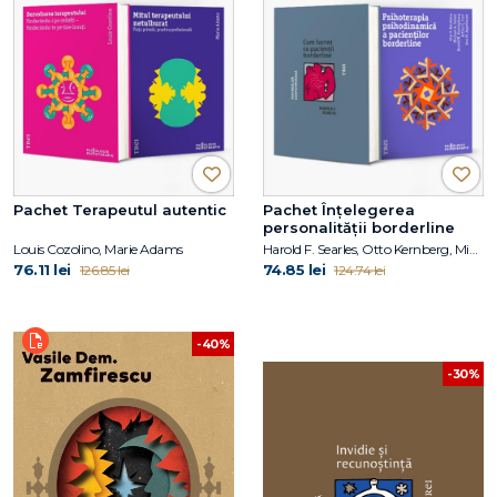
Pachet Terapeutul autentic
Pachet Înțelegerea
personalității borderline
Louis Cozolino, Marie Adams
Harold F. Searles, Otto Kernberg, Michael A. Selzer, Arthur C. Carr, Ann H. Appelbaum, Harold W. Koenigsberg
76.11 lei
74.85 lei
126.85 lei
124.74 lei
-40%
-30%