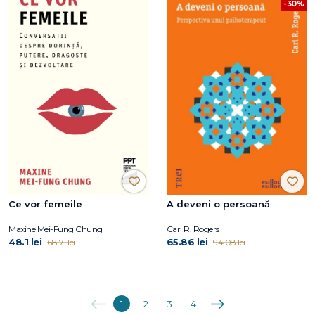
-30%
Ce vor femeile
A deveni o persoană
Maxine Mei-Fung Chung
Carl R. Rogers
48.1 lei
65.86 lei
68.71 lei
94.08 lei
Anterioara
Următoarea
1
2
3
4