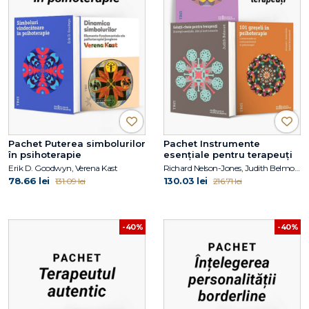
Pachet Puterea simbolurilor
Pachet Instrumente
în psihoterapie
esențiale pentru terapeuți
Erik D. Goodwyn, Verena Kast
Richard Nelson-Jones, Judith Belmont, Richard C. Robertiello
78.66 lei
130.03 lei
131.09 lei
216.71 lei
-40%
-40%