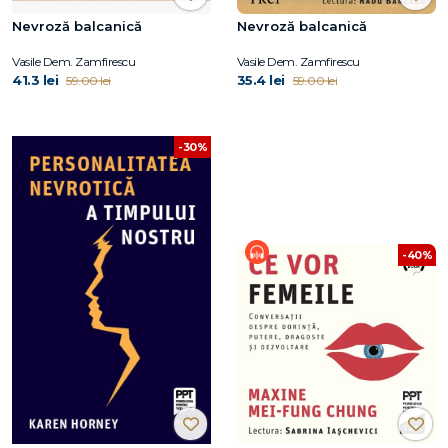
Nevroză balcanică
Nevroză balcanică
Vasile Dem. Zamfirescu
Vasile Dem. Zamfirescu
41.3 lei
35.4 lei
59.00 lei
59.00 lei
-30%
-40%