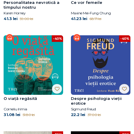
Personalitatea nevrotică a
Ce vor femeile
timpului nostru
Karen Horney
Maxine Mei-Fung Chung
41.3 lei
41.23 lei
59.00 lei
68.71 lei
-40%
-40%
O viață regăsită
Despre psihologia vieții
erotice
Corneliu Irimia
Sigmund Freud
31.08 lei
22.2 lei
51.80 lei
37.00 lei