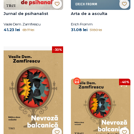
Jurnal de psihanalist
Arta de a asculta
Vasile Dem. Zamfirescu
Erich Fromm
41.23 lei
31.08 lei
68.71 lei
51.80 lei
-30%
-40%