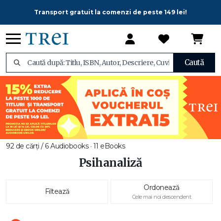
Transport gratuit la comenzi de peste 149 lei!
Caută
92 de cărți / 6 Audiobooks · 11 eBooks
Psihanaliză
Ordonează
Filtează
Cele mai noi descendent