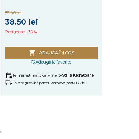
55.00 lei
38.50 lei
Reducere: -30%
ADAUGĂ ÎN COȘ
Adaugă la favorite
Termen estimativ de livrare:
3-9 zile lucrătoare
Livrare gratuită pentru comenzi peste 149 lei
e