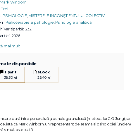
Mark Winborn
Trei
:
PSIHOLOGIE
,
MISTERELE INCONȘTIENTULUI COLECTIV
ii:
Psihoterapie si psihologie
,
Psihologie analitică
ni var. tipărită:
232
riției:
2026
ză mai mult
mate disponibile
Tipărit
eBook
38.50 lei
26.40 lei
are clară între psihanaliză și psihologia analitică (metoda lui C.G. Jung), iar
ice, iată că Mark Winborn, un reprezentant de seamă al psihologiei jungien
 și mult așteptată.