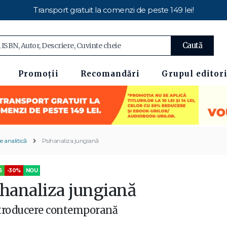
Transport gratuit la comenzi de peste 149 lei!
Caută
Promoții
Recomandări
Grupul editori
e analitică
Psihanaliza jungiană
5
-30%
NOU
ihanaliza jungiană
troducere contemporană