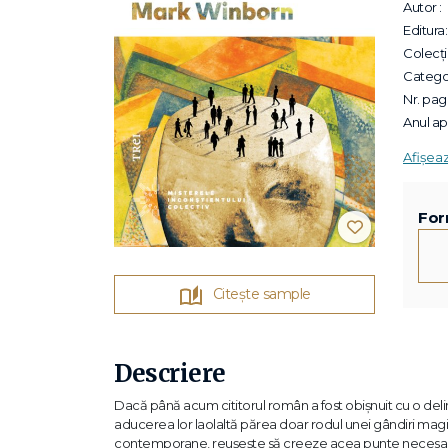
Autor :
Editura:
Colecții
Categor
Nr. pagi
Anul apa
Afișea
For
Citește sample
Descriere
Dacă până acum cititorul român a fost obișnuit cu o delimit
aducerea lor laolaltă părea doar rodul unei gândiri mag
contemporane, reușește să creeze acea punte necesară