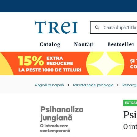
Catalog
Noutăți
Bestseller
Pagină principală
Psihoterapie si psihologie
Psihologi
EXTRA1
Ps
O in