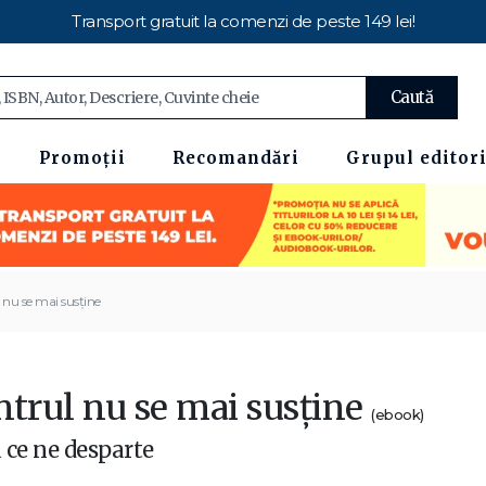
Transport gratuit la comenzi de peste 149 lei!
Caută
Promoții
Recomandări
Grupul editori
 nu se mai susține
ntrul nu se mai susține
(ebook)
 ce ne desparte