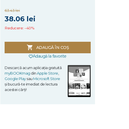
63.43 lei
38.06 lei
Reducere: -40%
ADAUGĂ ÎN COȘ
Adaugă la favorite
Descarcă acum aplicația gratuită
myBOOKmag
din
Apple Store
,
Google Play
sau
Microsoft Store
și bucură-te imediat de lectura
acestei cărți!