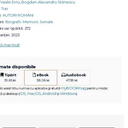
Vasile Ernu
,
Bogdan-Alexandru Stănescu
Trei
:
AUTORI ROMÂNI
ii:
Biografii. Memorii. Jurnale
ni var. tipărită:
272
riției:
2023
ză mai mult
mate disponibile
Tipărit
eBook
Audiobook
39.65 lei
38.06 lei
47.58 lei
myBOOKmag
iti acest titlu numai cu aplicația gratuită
pentru mobil,
iOS
macOS
Android
Windows
ă și desktop (
,
,
și
).
G