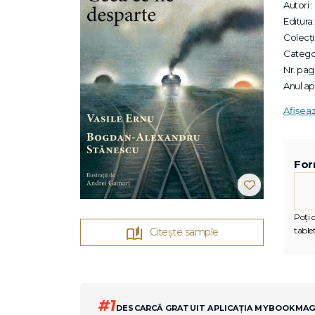
Autori :
Editura:
Colecții
Categor
Nr. pagi
Anul apa
Afișea
For
Poți c
tablet
Citește sample
#1
DESCARCĂ GRATUIT APLICAȚIA MYBOOKMA