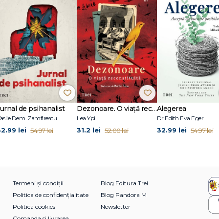
 (Polirom); în 2021, volumul de poeme Adorabilii etrusci (Charmides), nomina
e ARCA, iar în primăvara lui 2022, romanul Abraxas (Polirom), câştigător al Prem
ru proză al Ziarului de Iași şi nominalizat la premiile revistei Ficțiunea şi la 
ă, cu teza Opera lui Emil Botta: Ars moriendi. A tradus din Alberto Manguel, 
wman, Sue Prideaux, Edward Hirsch, Daniel Mendelsohn, Paul Auster, Philip 
Jurnal de psihanalist
Dezonoare. O viață reconstituită
Alegerea
asile Dem. Zamfirescu
Lea Ypi
Dr.Edith Eva Eger
32.99 lei
31.2 lei
32.99 lei
54.97 lei
52.00 lei
54.97 lei
Termeni și condiții
Blog Editura Trei
Politica de confidențialitate
Blog Pandora M
Politica cookies
Newsletter
Comanda si livrarea