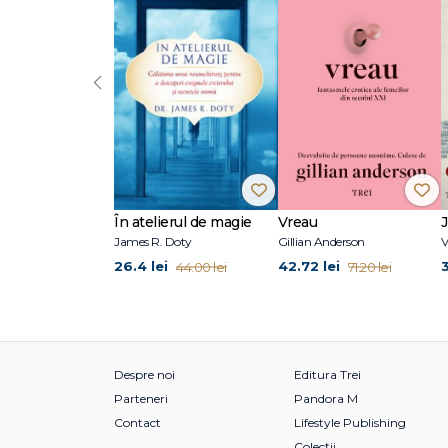
publicat romanul biografic Caragiale. Scrisoarea pierdută
2022 la Premiile revistei Observator cultural şi la Premiil
revistei Observator cultural pentru proză, al Premiului pent
Radio România Cultural. Din 2012 este doctor în literatur
‹
Joyce, Tennessee Williams, William Faulkner, Sandra Ne
Louise Glück, Hannah Arendt şi C.G. Jung.
În atelierul de magie
Vreau
James R. Doty
Gillian Anderson
V
26.4 lei
42.72 lei
44.00 lei
71.20 lei
Despre noi
Editura Trei
Parteneri
Pandora M
Contact
Lifestyle Publishing
Colecții