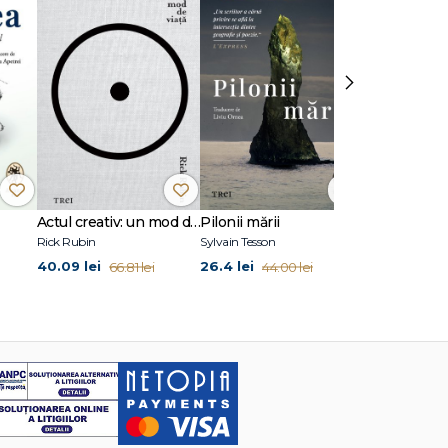
lizat în
iului
premiile
James
›
Roth,
Actul creativ: un mod de viață
Pilonii mării
Spre Betlee
Rick Rubin
Sylvain Tesson
Joan Didion
40.09 lei
26.4 lei
24.87 lei
66.81 lei
44.00 lei
41