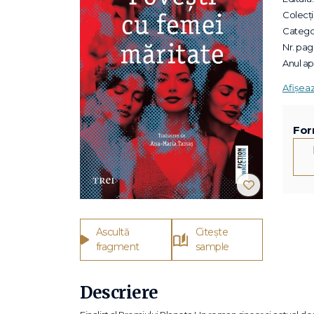
Colecții
Categor
Nr. pagi
Anul apa
Afișea
For
Ascultă
Citește
fragment
sample
Descriere