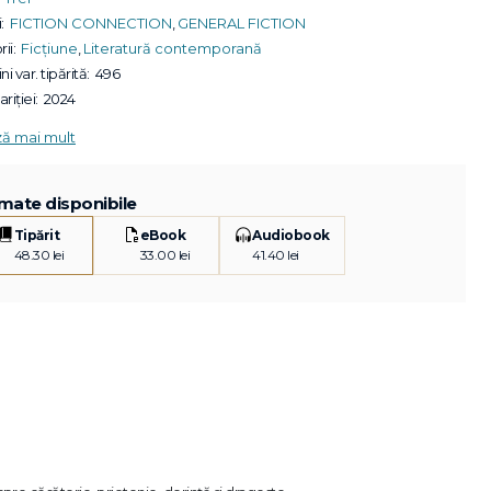
:
FICTION CONNECTION
,
GENERAL FICTION
ii:
Ficțiune
,
Literatură contemporană
ni var. tipărită:
496
riției:
2024
ză mai mult
mate disponibile
Tipărit
eBook
Audiobook
48.30 lei
33.00 lei
41.40 lei