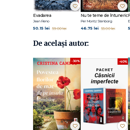
limbi, iar adaptarea sa cinematografică s-a bucurat de 
Evadarea
Nu te teme de întuneric
F
Jean Reno
Per Moritz Stenborg
E
50.15 lei
46.75 lei
5
59.00 lei
55.00 lei
De același autor:
-30%
-40%