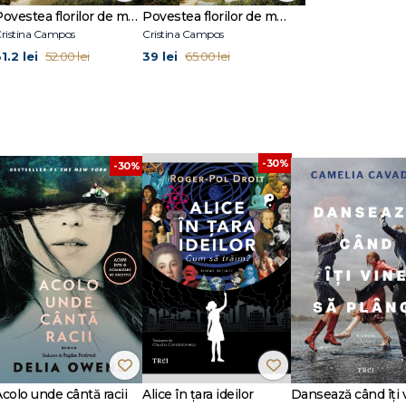
Povestea florilor de mac de pe insula lămâilor
Povestea florilor de mac de pe insula lămâilor
ristina Campos
Cristina Campos
1.2 lei
39 lei
52.00 lei
65.00 lei
-30%
-30%
Acolo unde cântă racii
Alice în țara ideilor