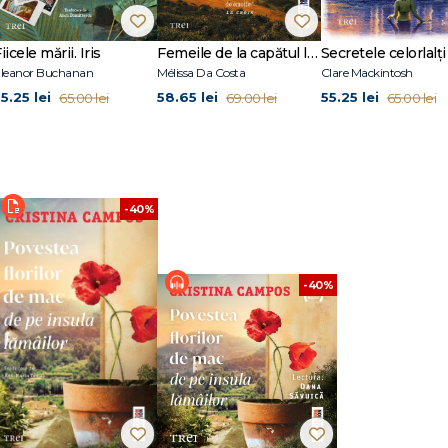
un mare succes.
iicele mării. Iris
Femeile de la capătul lumii
Secretele celorlalți
leanor Buchanan
Mélissa Da Costa
Clare Mackintosh
5.25 lei
58.65 lei
55.25 lei
65.00 lei
69.00 lei
65.00 lei
-40%
-40%