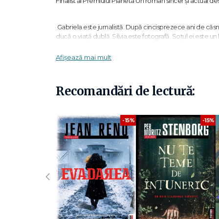
Finalist al Premiului Planeta Un roman sincer și actual de
Gabriela este jurnalistă. După cincisprezece ani de căsnic
ducă o viață dublă. Silvia este fotografă. Soțul ei este un
descoperă la scurt timp după căsătorie că soțul ei nu o ma
vor trăi vreodată, însă, împărtășindu-și experiențele prin
Afișează mai mult
doresc cu adevărat de la viață.
Recomandări de lectură:
„Un roman provocator, care pune în discuție normele societ
Campos ridică întrebări importante despre natura căsătoriei 
-15%
-15%
„Campos explorează cu pricepere complexitatea sexualități
aventuri." The Guardian
„Povești cu femei măritate surprinde cu onestitate și um
‹
Cristina Campos s-a născut la Barcelona, în 1975, și a ob
studiile la Ruprecht-Karls-Universität din Heidelberg și a 
După ce s-a întors în Spania, și-a început cariera ca dir
semillas de amapola, publicat în 2016 (în curs de apariție