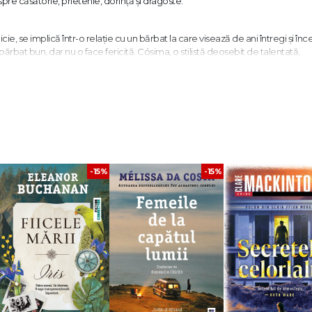
spre căsătorie, prietenie, dorință și dragoste.
ie, se implică într-o relație cu un bărbat la care visează de ani întregi și în
 bărbat bun, dar nu o face fericită. Cósima, o stilistă deosebit de talentată,
i dorește. Cele trei prietene sunt prinse în situații pe care nu și-au imagina
 care trec, află mai multe despre ele însele, despre oamenii din jur și despre
ății și explorează limitele monogamiei. Într-un stil limpede și incisiv, Crist
și a fidelității." El País
-15%
-15%
i feminine, de la primii fiori ai atracției până la pasiunea dezlănțuită a un
or esența relațiilor dintre femei." The New York Times
ținut licența în științe umaniste la Universidad Autónoma de Barcelona. Și-a 
lucrat în calitate de coordonator al Festivalului Internațional de Film din aces
ector de casting, îmbinând profesia cu scrisul. Primul său roman, Pan de limó
 la editura Trei), s-a vândut în peste 250 000 de exemplare și a fost tradus în