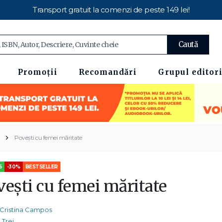
Transport gratuit la comenzi de peste 149 lei!
Caută
Promoții
Recomandări
Grupul editori
Povești cu femei măritate
5
-30%
BESTSELLER
vești cu femei măritate
Cristina Campos
Trei