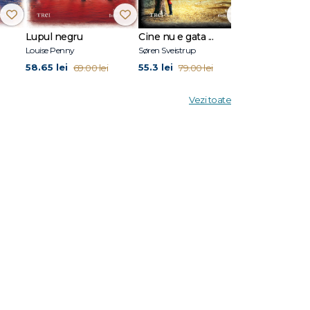
Lupul negru
Cine nu e gata ...
Stare de vis
Louise Penny
Søren Sveistrup
Eric Puchner
58.65 lei
55.3 lei
45.5 lei
69.00 lei
79.00 lei
65.0
Vezi toate