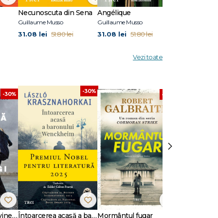
Necunoscuta din Sena
Angélique
Necunoscut
Guillaume Musso
Guillaume Musso
Guillaume Mus
31.08 lei
31.08 lei
24.87 lei
51.80 lei
51.80 lei
41
Vezi toate
-30%
-30%
-30%
›
Dansează când îți vine să plângi
Întoarcerea acasă a baronului Wenckheim
Mormântul fugar
Un animal să