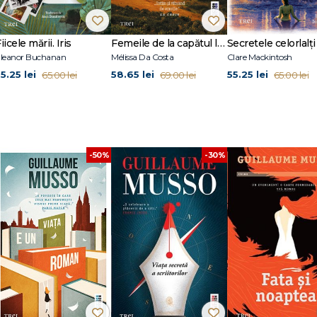
atunci.
La 19 ani, a plecat în Statele Unite,
unde a petrecut câteva luni la Ne
ncitori din diverse țări. Cu mintea doldora de povești, s-a întors în Franța, 
Cu cărți traduse în 47 de limbi și vândute în peste 34 milioane de exemplare î
iicele mării. Iris
Femeile de la capătul lumii
Secretele celorlalți
tori francezi de thrillere. La
Editura Trei
, de același autor au apărut roma
leanor Buchanan
Mélissa Da Costa
Clare Mackintosh
roman
,
Necunoscuta din Sena
și
Angélique
.
5.25 lei
58.65 lei
55.25 lei
65.00 lei
69.00 lei
65.00 lei
-50%
-30%