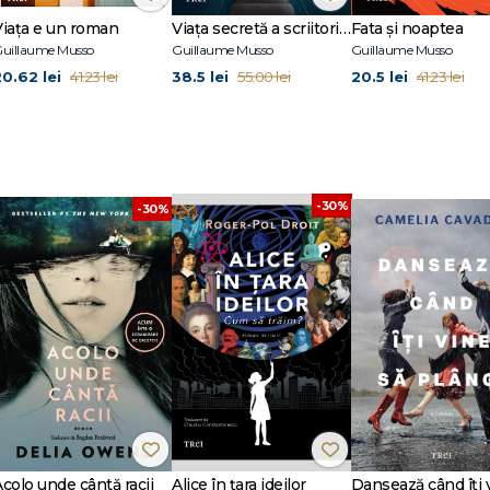
Viața e un roman
Viața secretă a scriitorilor
Fata și noaptea
uillaume Musso
Guillaume Musso
Guillaume Musso
20.62 lei
38.5 lei
20.5 lei
41.23 lei
55.00 lei
41.23 lei
-30%
-30%
Acolo unde cântă racii
Alice în țara ideilor