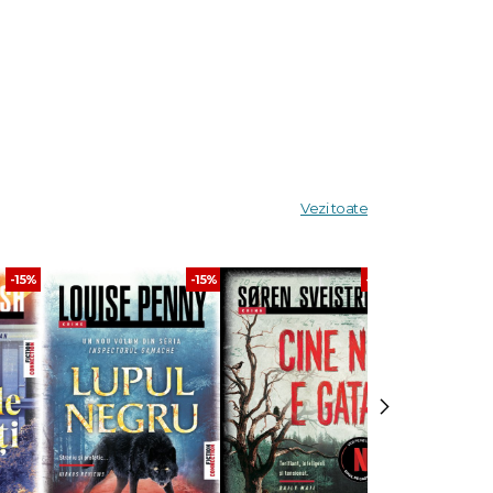
Vezi toate
e, tânăra
-15%
-15%
-30%
a ei.
›
timpul
 să