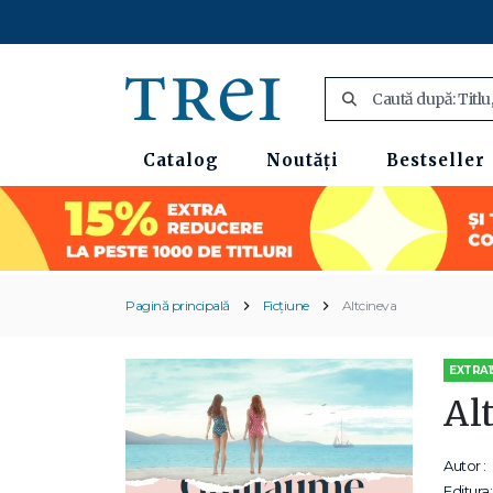
Catalog
Noutăți
Bestseller
Pagină principală
Ficțiune
Altcineva
EXTRA1
Al
Autor :
Editura: