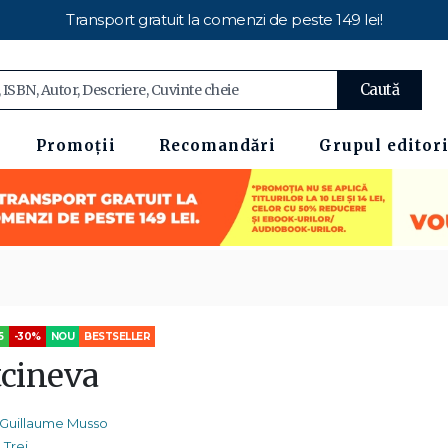
Transport gratuit la comenzi de peste 149 lei!
Caută
Promoții
Recomandări
Grupul editori
5
-30%
NOU
BESTSELLER
tcineva
Guillaume Musso
Trei