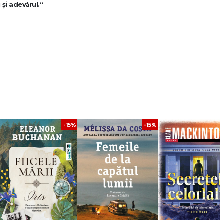
 și adevărul.“
 insulele Lérins. La bordul lui se află Oriana Di Pietro, editoare italiană și
u sălbăticie, ea va muri după zece zile petrecute în comă.
ien, soțul victimei, un pianist de jazz seducător și misterios, enigmatica Adèl
-15%
-15%
iana însăși, prin intermediul relatării bulversante a ultimelor săptămâni din viaț
e în privința adevărului…
bil este unul dintre cele mai reușite romane ale lui
Guillaume Musso
.
e Musso
s-a îndrăgostit de literatură de
la o vârstă fragedă. Mare parte
din 
 mama lui, iar concursul de
povestiri la care a participat în
gimnaziu l-a ajutat