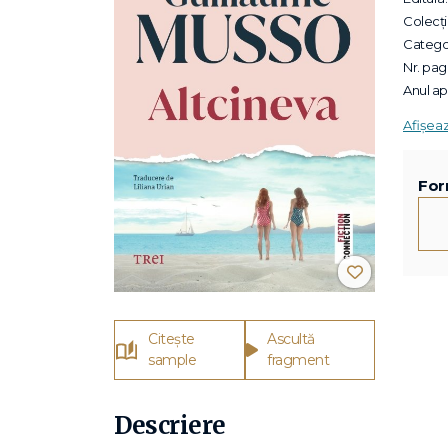
Colecții
Categor
Nr. pagi
Anul apa
Afișea
For
Citește
Ascultă
sample
fragment
Descriere