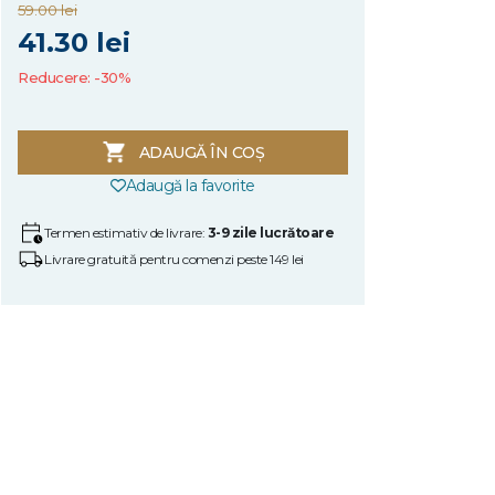
59.00 lei
41.30 lei
Reducere: -30%
ADAUGĂ ÎN COȘ
Adaugă la favorite
Termen estimativ de livrare:
3-9 zile lucrătoare
Livrare gratuită pentru comenzi peste 149 lei