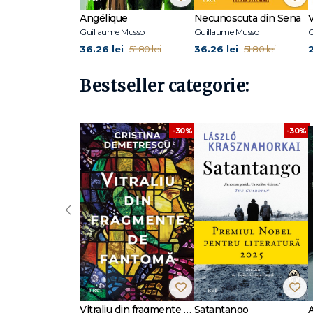
Angélique
Necunoscuta din Sena
Guillaume Musso
Guillaume Musso
G
36.26 lei
36.26 lei
51.80 lei
51.80 lei
Bestseller categorie:
-30%
-30%
‹
Vitraliu din fragmente de fantomă
Satantango