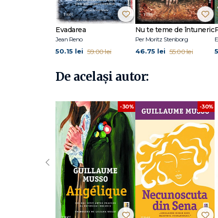
descopere
plăcerea scrisului, care nu l-a mai
părăsit de 
în New Jersey, vânzând înghețată și locuind împreună cu mu
licența în științe economice și a fost o vreme profesor. 
Evadarea
Nu te teme de întuneric
F
întreaga lume, Musso este unul dintre cei mai apreciați au
Jean Reno
Per Moritz Stenborg
E
Fata şi noaptea
,
Viața secretă a scriitorilor
,
Viața e un 
50.15 lei
46.75 lei
5
59.00 lei
55.00 lei
De același autor:
-30%
-30%
‹