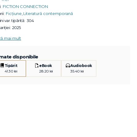
:
FICTION CONNECTION
ii:
Ficțiune
,
Literatură contemporană
ni var. tipărită:
304
riției:
2025
ză mai mult
mate disponibile
Tipărit
eBook
Audiobook
41.30 lei
28.20 lei
35.40 lei