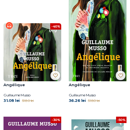
-40%
Angélique
Angélique
Guillaume Musso
Guillaume Musso
31.08 lei
36.26 lei
51.80 lei
51.80 lei
-50%
-30%