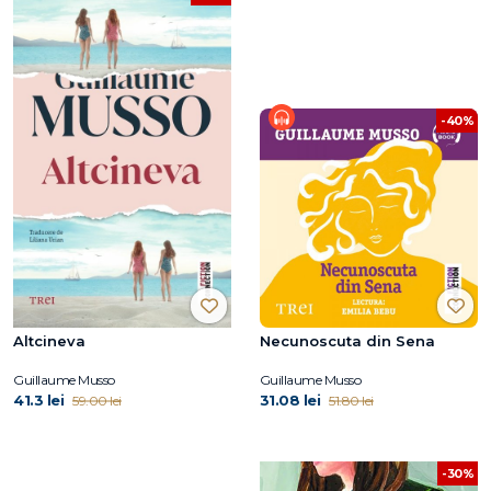
-40%
Altcineva
Necunoscuta din Sena
Guillaume Musso
Guillaume Musso
41.3 lei
31.08 lei
59.00 lei
51.80 lei
-30%