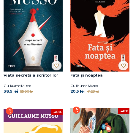
Viața secretă a scriitorilor
Fata și noaptea
Guillaume Musso
Guillaume Musso
38.5 lei
20.5 lei
55.00 lei
41.23 lei
-40%
-40%