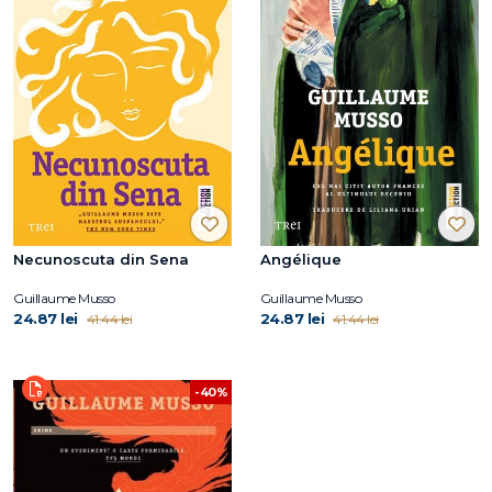
Necunoscuta din Sena
Angélique
Guillaume Musso
Guillaume Musso
24.87 lei
24.87 lei
41.44 lei
41.44 lei
-40%