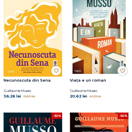
Necunoscuta din Sena
Viața e un roman
Guillaume Musso
Guillaume Musso
36.26 lei
20.62 lei
51.80 lei
41.23 lei
-30%
-50%