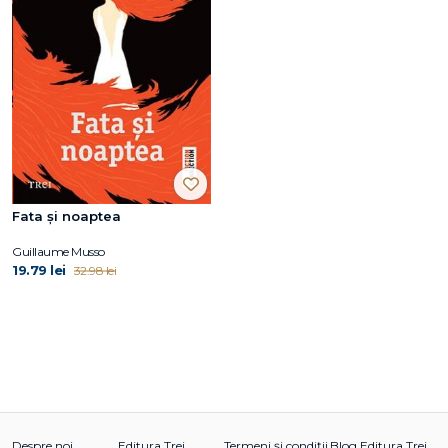
Fata și noaptea
Guillaume Musso
19.79 lei
32.98 lei
Despre noi
Editura Trei
Termeni și condiții
Blog Editura Trei