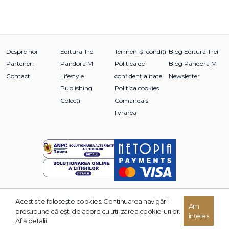
Despre noi
Editura Trei
Termeni și condiții
Blog Editura Trei
Parteneri
Pandora M
Politica de
Blog Pandora M
Contact
Lifestyle
confidențialitate
Newsletter
Publishing
Politica cookies
Colecții
Comanda si
livrarea
Acest site foloseşte cookies. Continuarea navigării
Am
© 2026 Grupul Editorial TREI. Toate drepturile rezervate.
presupune că eşti de acord cu utilizarea cookie-urilor.
înțeles
Dezvoltat de:
Află detalii.