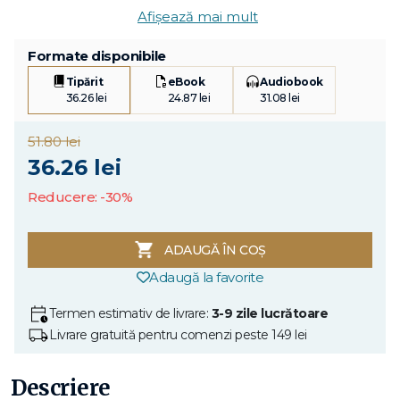
Afișează mai mult
Formate disponibile
Tipărit
eBook
Audiobook
36.26 lei
24.87 lei
31.08 lei
51.80 lei
36.26 lei
Reducere: -30%
ADAUGĂ ÎN COȘ
Adaugă la favorite
Termen estimativ de livrare:
3-9 zile lucrătoare
Livrare gratuită pentru comenzi peste 149 lei
Descriere