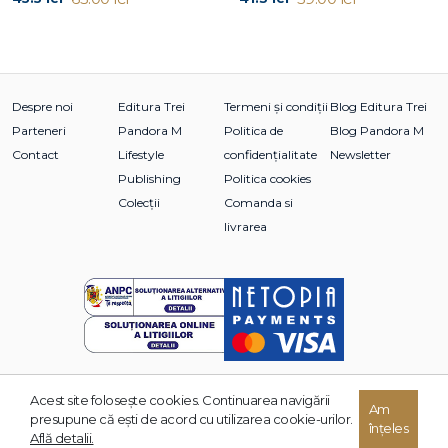
Despre noi
Editura Trei
Termeni și condiții
Blog Editura Trei
Parteneri
Pandora M
Politica de
Blog Pandora M
Contact
Lifestyle
confidențialitate
Newsletter
Publishing
Politica cookies
Colecții
Comanda si
livrarea
Acest site foloseşte cookies. Continuarea navigării
Am
© 2026 Grupul Editorial TREI. Toate drepturile rezervate.
presupune că eşti de acord cu utilizarea cookie-urilor.
înțeles
Dezvoltat de:
Află detalii.