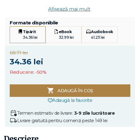
Afișează mai mult
Formate disponibile
Tipărit
eBook
Audiobook
34.36 lei
32.99 lei
41.23 lei
68.71 lei
34.36 lei
Reducere: -50%
ADAUGĂ ÎN COȘ
Adaugă la favorite
Termen estimativ de livrare:
3-9 zile lucrătoare
Livrare gratuită pentru comenzi peste 149 lei
Descriere