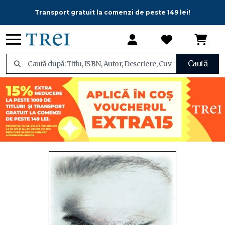
Transport gratuit la comenzi de peste 149 lei!
Caută