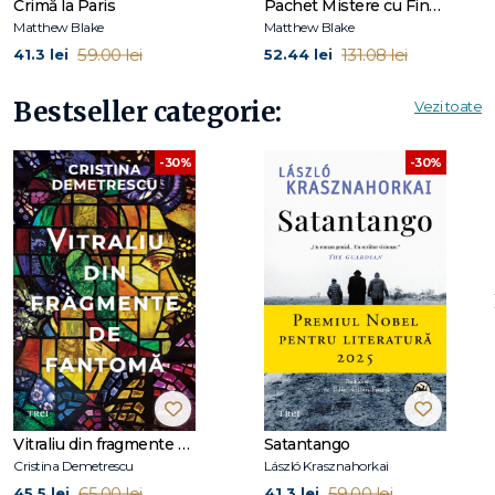
Crimă la Paris
Pachet Mistere cu Final-Șoc
Matthew Blake
Matthew Blake
59.00 lei
131.08 lei
41.3 lei
52.44 lei
Bestseller categorie:
Vezi toate
-30%
-30%
Vitraliu din fragmente de fantomă
Satantango
Cristina Demetrescu
László Krasznahorkai
65.00 lei
59.00 lei
45.5 lei
41.3 lei