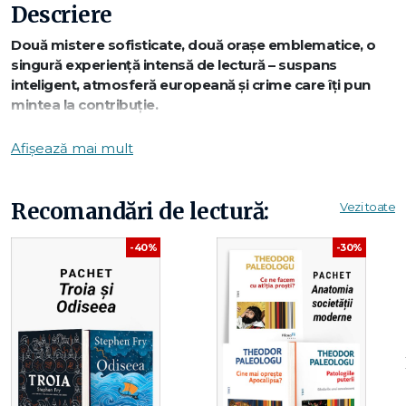
Descriere
Două mistere sofisticate, două orașe emblematice, o
singură experiență intensă de lectură – suspans
inteligent, atmosferă europeană și crime care îți pun
mintea la contribuție.
Afișează mai mult
Scurtă descriere a titlurilor
Recomandări de lectură:
Vezi toate
Crimă la Paris – Matthew Blake
Un thriller tensionat plasat în inima Parisului, unde
-40%
-30%
aparențele elegante ascund secrete întunecate. O crimă
declanșează o investigație plină de piste false, manipulări și
revelații neașteptate.
Crimă la Oxford – Ruth Ware
Suspans psihologic într-un decor universitar încărcat de
tradiție. Când un eveniment aparent banal ia o turnură