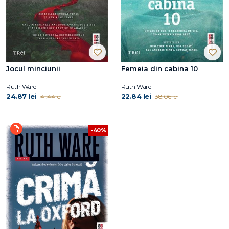
Jocul minciunii
Femeia din cabina 10
Ruth Ware
Ruth Ware
24.87 lei
22.84 lei
41.44 lei
38.06 lei
-40%