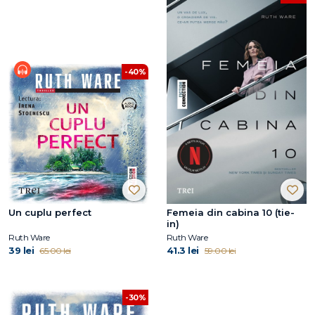
-40%
Un cuplu perfect
Femeia din cabina 10 (tie-
in)
Ruth Ware
Ruth Ware
39 lei
41.3 lei
65.00 lei
59.00 lei
-30%