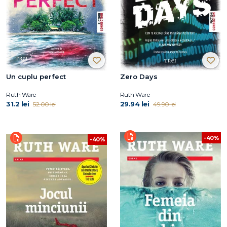
Un cuplu perfect
Zero Days
Ruth Ware
Ruth Ware
31.2 lei
29.94 lei
52.00 lei
49.90 lei
-40%
-40%