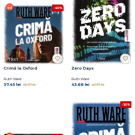
-40%
Crimă la Oxford
Zero Days
Ruth Ware
Ruth Ware
37.43 lei
43.66 lei
62.37 lei
62.37 lei
-30%