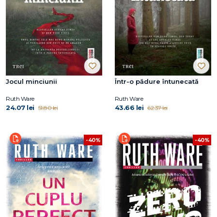
Jocul minciunii
Într-o pădure întunecată
Ruth Ware
Ruth Ware
24.07 lei
43.66 lei
51.80 lei
62.37 lei
-40%
-40%