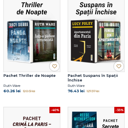
Pachet Thriller de Noapte
Pachet Suspans în Spații
Închise
Ruth Ware
Ruth Ware
60.26 lei
76.43 lei
120.51 lei
127.37 lei
-40%
-33%