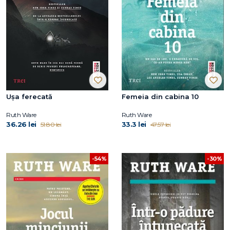
Ușa ferecată
Femeia din cabina 10
Ruth Ware
Ruth Ware
36.26 lei
33.3 lei
51.80 lei
47.57 lei
-54%
-30%