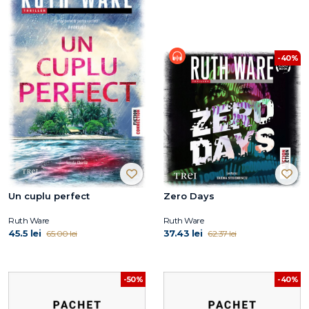
-40%
Un cuplu perfect
Zero Days
Ruth Ware
Ruth Ware
45.5 lei
37.43 lei
65.00 lei
62.37 lei
-50%
-40%