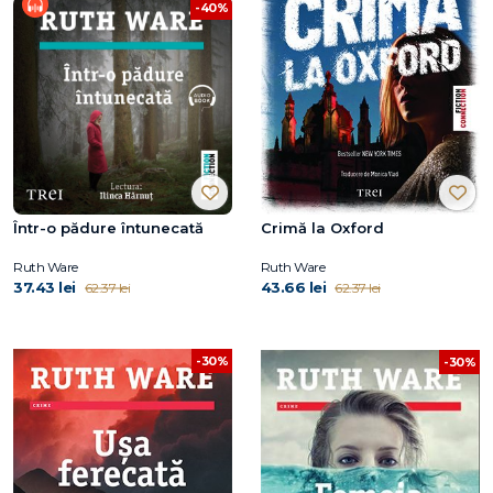
-40%
Într-o pădure întunecată
Crimă la Oxford
Ruth Ware
Ruth Ware
37.43 lei
43.66 lei
62.37 lei
62.37 lei
-30%
-30%