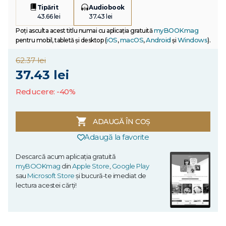
Tipărit
Audiobook
43.66 lei
37.43 lei
myBOOKmag
Poți asculta acest titlu numai cu aplicația gratuită
iOS
macOS
Android
Windows
pentru mobil, tabletă și desktop (
,
,
și
).
62.37 lei
37.43 lei
Reducere: -40%
ADAUGĂ ÎN COȘ
Adaugă la favorite
Descarcă acum aplicația gratuită
myBOOKmag
din
Apple Store
,
Google Play
sau
Microsoft Store
și bucură-te imediat de
lectura acestei cărți!