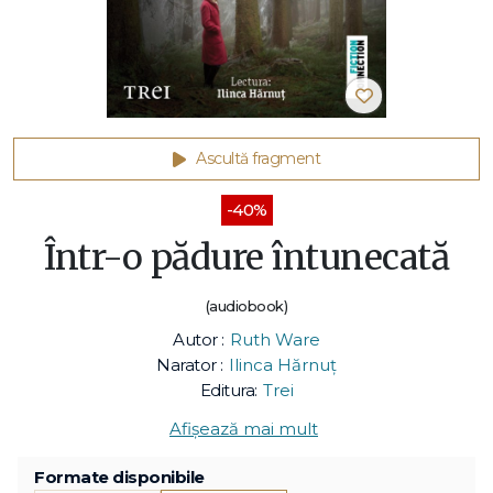
Ascultă fragment
-40%
Într-o pădure întunecată
(audiobook)
Autor :
Ruth Ware
Narator :
Ilinca Hărnuț
Editura:
Trei
Afișează mai mult
Formate disponibile