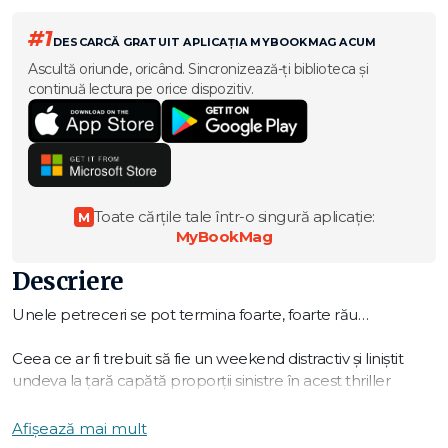
#1
DESCARCĂ GRATUIT APLICAȚIA MYBOOKMAG ACUM
Ascultă oriunde, oricând. Sincronizează-ți biblioteca și
continuă lectura pe orice dispozitiv.
Toate cărțile tale într-o singură aplicație:
M
MyBookMag
Descriere
Unele petreceri se pot termina foarte, foarte rău…
Ceea ce ar fi trebuit să fie un weekend distractiv și liniștit
undeva la țară capătă proporții sinistre în acest thriller
psihologic întunecat și plin de suspans.
Afișează mai mult
Nora este o scriitoare de romane polițiste, care preferă să