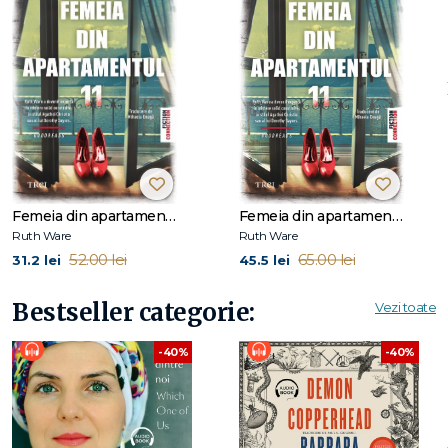
poveste (pont: FOARTE)." - Marie Claire
"Atmosfera nebuloasă și descoperirile înfiorătoare fac din
romanul lui Ruth Ware o lectură obsedantă." -
Entertainment Weekly
"Avertisment: această carte e incendiară." - The New York
Journal of Books
Femeia din apartamentul 11
Femeia din apartamentul 11
Ruth Ware
Ruth Ware
52.00 lei
65.00 lei
31.2 lei
45.5 lei
Bestseller categorie:
Vezi toate
-40%
-40%