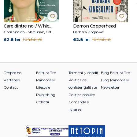
Care dintre noi / Which One of Us
Demon Copperhead
Chris Simion - Mercurian, Cătălina Flămînzeanu
Barbara Kingsolver
104.66 lei
104.66 lei
62.8 lei
62.8 lei
Despre noi
Editura Trei
Termeni și condiții
Blog Editura Trei
Parteneri
Pandora M
Politica de
Blog Pandora M
Contact
Lifestyle
confidențialitate
Newsletter
Publishing
Politica cookies
Colecții
Comanda si
livrarea