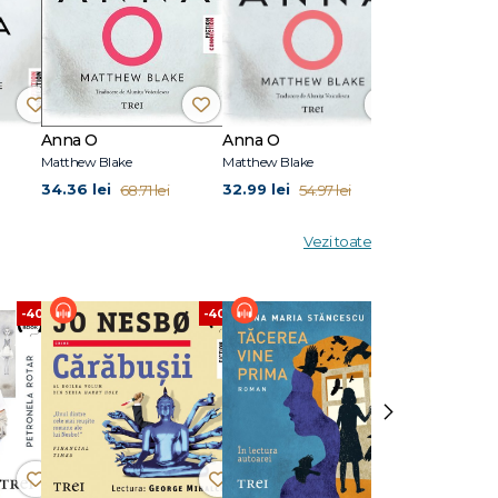
Anna O
Anna O
Matthew Blake
Matthew Blake
34.36 lei
32.99 lei
68.71 lei
54.97 lei
Vezi toate
-40%
-40%
-40%
›