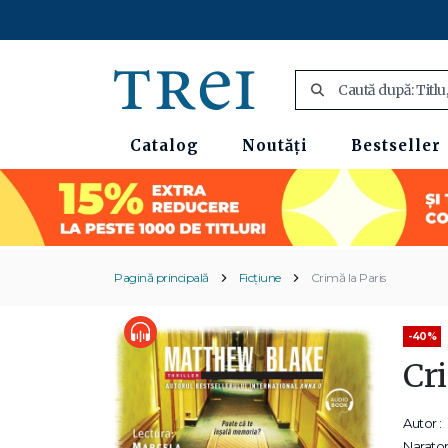
Catalog
Noutăți
Bestseller
Pagină principală
Ficțiune
Crimă la Paris
-40%
Cr
Autor :
Narator 