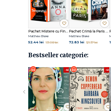
Pachet Mistere cu Final-Șoc
Pachet Crimă la Paris – Crimă la Oxford
Matthew Blake
Matthew Blake
M
52.44 lei
72.83 lei
131.08 lei
121.37 lei
Bestseller categorie:
-40%
-40
‹