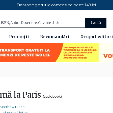
Transport gratuit la comenzi de peste 149 lei!
Caută
Promoții
Recomandări
Grupul editori
imă la Paris
(audiobook)
Matthew Blake
:
Marcela Motoc