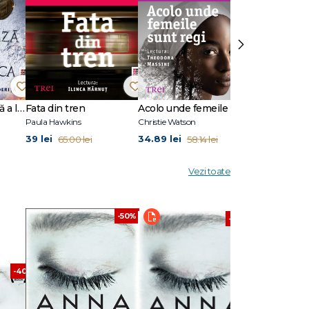
ibil de
›
le
e.” -
la
Ultima după-amiază a lui Seneca
Fata din tren
Acolo unde femeile sunt regi
Mâna lui Da
Paula Hawkins
Christie Watson
Nick Tosches
39 lei
34.89 lei
39 lei
65.00 lei
58.14 lei
65.00 
 studiat
ul său
e
Vezi toate
-50%
-40%
-40%