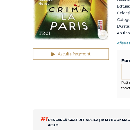
Editura:
Colecții
Categor
Durata:
Anul apa
Afișea
Ascultă fragment
For
Poți 
tablet
#1
DESCARCĂ GRATUIT APLICAȚIA MYBOOKMA
ACUM