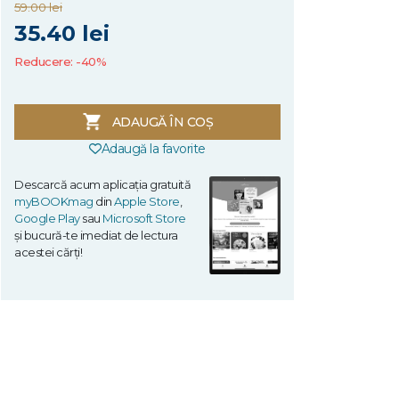
59.00 lei
35.40 lei
Reducere: -40%
ADAUGĂ ÎN COȘ
Adaugă la favorite
Descarcă acum aplicația gratuită
myBOOKmag
din
Apple Store
,
Google Play
sau
Microsoft Store
și bucură-te imediat de lectura
acestei cărți!