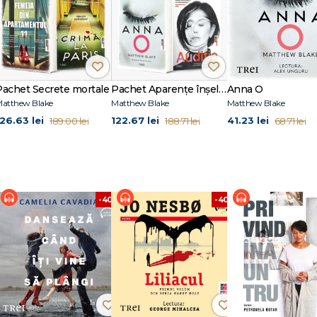
Pachet Secrete mortale
Pachet Aparențe înșelătoare
Anna O
atthew Blake
Matthew Blake
Matthew Blake
126.63 lei
122.67 lei
41.23 lei
189.00 lei
188.71 lei
68.71 lei
%
-40%
-40%