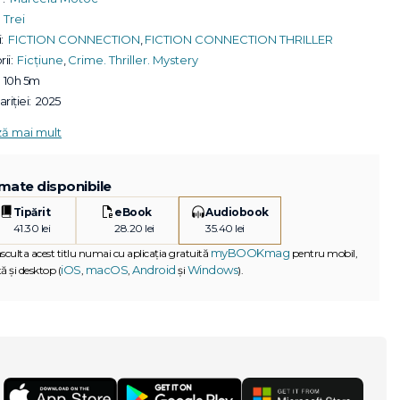
Trei
:
FICTION CONNECTION
,
FICTION CONNECTION THRILLER
ii:
Ficțiune
,
Crime. Thriller. Mystery
10h 5m
riției:
2025
ză mai mult
mate disponibile
Tipărit
eBook
Audiobook
41.30 lei
28.20 lei
35.40 lei
myBOOKmag
asculta acest titlu numai cu aplicația gratuită
pentru mobil,
iOS
macOS
Android
Windows
ă și desktop (
,
,
și
).
G