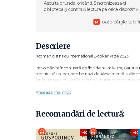
Ascultă oriunde, oricând. Sincronizează-ți
biblioteca și continuă lectura pe orice dispozitiv.
Toate cărțile tale î
M
Descriere
"Roman distins cu International Booker Prize 2023"
Într-o clădire înconjurată de flori de nu-mă-uita, Gaustin
trecutului", un loc unde bolnavii de Alzheimer să-și aline
îngăduie pacienților să retrăiască momente preferate d
le-au marcat viața. Asistentul lui Gaustin, vocea care-i s
mobilă din anii 1960, nasturi din 1940 sau parfumuri uitat
Afișează mai mult
care încearcă să uite de prezent și să se retragă în scene 
bune îngropate în straturile memoriei.
Recomandări de lectură:
„Gheorghi Gospodinov este un scriitor unic... Nimeni altul
fără cusur." Olga Tokarczuk
-40%
-40
„O terapie fără precedent care testează puterea de vinde
Kafka." Publishers Weekly