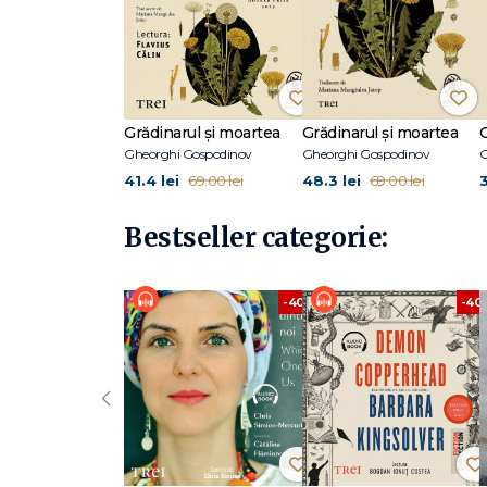
Grădinarul și moartea
Grădinarul și moartea
Gheorghi Gospodinov
Gheorghi Gospodinov
G
41.4 lei
48.3 lei
3
69.00 lei
69.00 lei
Bestseller categorie:
-40%
-40
‹