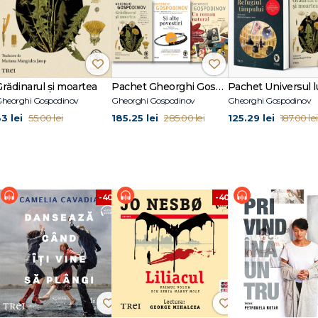
Grădinarul și moartea
Pachet Gheorghi Gospodinov
heorghi Gospodinov
Gheorghi Gospodinov
Gheorghi Gospodinov
3 lei
185.25 lei
125.29 lei
55.00 lei
285.00 lei
187.00 lei
%
-40%
-40%