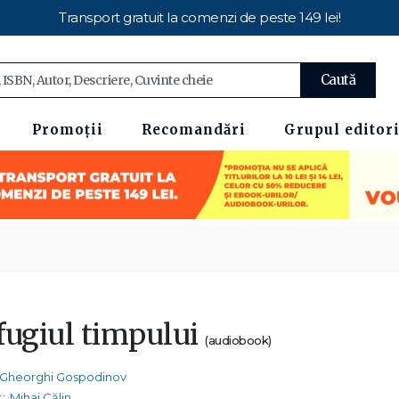
Transport gratuit la comenzi de peste 149 lei!
Caută
Promoții
Recomandări
Grupul editori
fugiul timpului
(audiobook)
Gheorghi Gospodinov
:
Mihai Călin