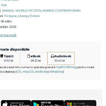
Trei
:
ANANSI. WORLD FICTION
,
ANANSI CONTEMPORAN
ii:
Ficțiune
,
Literary fiction
9h 48m
riției:
2023
ză mai mult
mate disponibile
Tipărit
eBook
Audiobook
41.30 lei
28.32 lei
35.40 lei
myBOOKmag
asculta acest titlu numai cu aplicația gratuită
pentru mobil,
iOS
macOS
Android
Windows
ă și desktop (
,
,
și
).
G