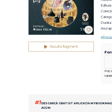
Editura:
Colecții
Categor
Durata:
Anul apa
Afișea
Ascultă fragment
For
Poți 
tablet
#1
DESCARCĂ GRATUIT APLICAȚIA MYBOOKMA
ACUM