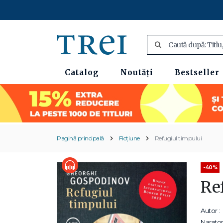
Catalog
Noutăți
Bestseller
Pagină principală
Ficțiune
Refugiul timpului
-40%
Re
Autor :
Narator 