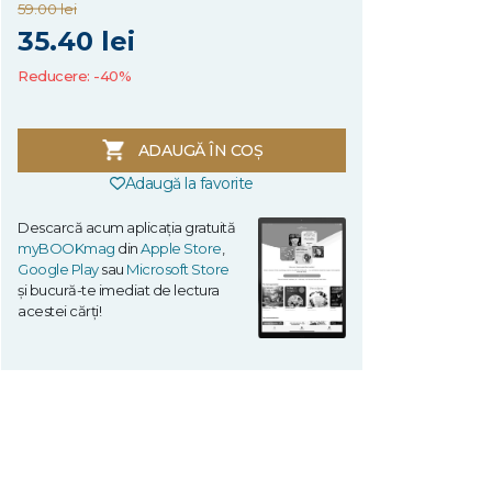
59.00 lei
35.40 lei
Reducere: -40%
ADAUGĂ ÎN COȘ
Adaugă la favorite
Descarcă acum aplicația gratuită
myBOOKmag
din
Apple Store
,
Google Play
sau
Microsoft Store
și bucură-te imediat de lectura
acestei cărți!